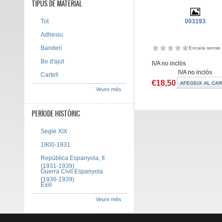
TIPUS DE MATERIAL
Tot
003193
Adhesiu
Banderí
Encara sense 
Bo d'ajut
IVA no inclòs
IVA no inclòs
Cartell
€18,50
Veure més
PERÍODE HISTÒRIC
Segle XIX
1900-1931
República Espanyola, II
(1931-1939)
Guerra Civil Espanyola
(1936-1939)
Exili
Veure més