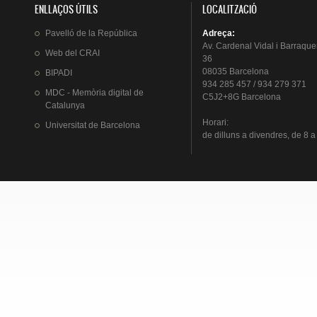
ENLLAÇOS ÚTILS
LOCALITZACIÓ
Pavelló
de la
República
Adreça
:
Av.
Cardenal
Vidal i
Barraque
Web del
CRAI
36
08035 Barcelona
BIPADI
934 285 457 / 934 279 371
MDC - Memòria digital de
C5J2+8G Barcelona
Catalunya
Horari
:
Universitat
de Barcelona
de
dilluns
a
divendres
, de 8 a