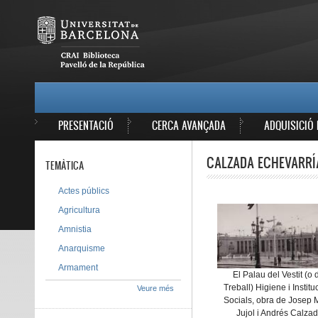
Vés al contingut
MAIN MENU
PRESENTACIÓ
CERCA AVANÇADA
ADQUISICIÓ 
CALZADA ECHEVARRÍA
TEMÀTICA
Actes públics
Agricultura
Amnistia
Anarquisme
Armament
El Palau del Vestit (o 
Treball) Higiene i Institu
Veure més
Socials, obra de Josep 
Jujol i Andrés Calza