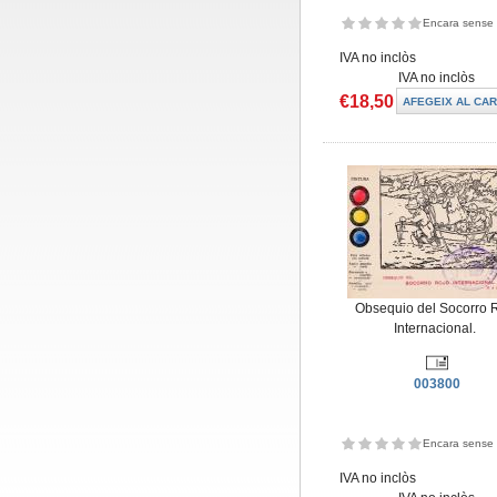
Encara sense 
IVA no inclòs
IVA no inclòs
€18,50
Obsequio del Socorro 
Internacional.
003800
Encara sense 
IVA no inclòs