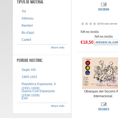
TIPUS DE MATERIAL
003806
Tot
Adhesiu
Encara sense 
Banderí
IVA no inclòs
Bo d'ajut
IVA no inclòs
Cartell
€18,50
Veure més
PERÍODE HISTÒRIC
Segle XIX
1900-1931
República Espanyola, II
(1931-1939)
Guerra Civil Espanyola
Obsequio del Socorro 
(1936-1939)
Internacional.
Exili
Veure més
003803