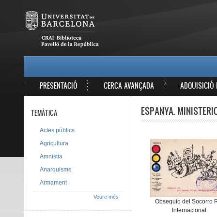
Vés al contingut
MAIN MENU
PRESENTACIÓ
CERCA AVANÇADA
ADQUISICIÓ 
ESPANYA. MINISTERI
TEMÀTICA
Actes públics
Agricultura
Amnistia
Anarquisme
Armament
Veure més
Obsequio del Socorro 
Internacional.