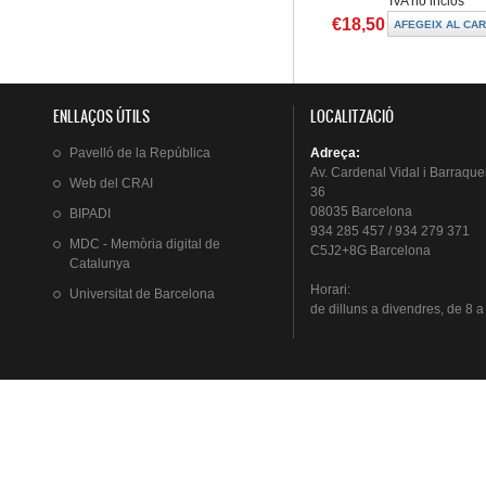
IVA no inclòs
€18,50
ENLLAÇOS ÚTILS
LOCALITZACIÓ
Pavelló
de la
República
Adreça
:
Av.
Cardenal
Vidal i
Barraque
Web del
CRAI
36
08035 Barcelona
BIPADI
934 285 457 / 934 279 371
MDC - Memòria digital de
C5J2+8G Barcelona
Catalunya
Horari
:
Universitat
de Barcelona
de
dilluns
a
divendres
, de 8 a