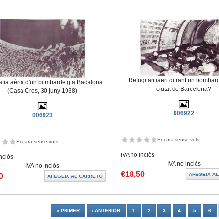
Refugi antiaeri durant un bombard
afia aèria d'un bombardeig a Badalona
ciutat de Barcelona?
(Casa Cros, 30 juny 1938)
006922
006923
Encara sense vots
Encara sense vots
IVA no inclòs
inclòs
IVA no inclòs
IVA no inclòs
€18,50
0
es
« PRIMER
‹ ANTERIOR
1
2
3
4
5
6