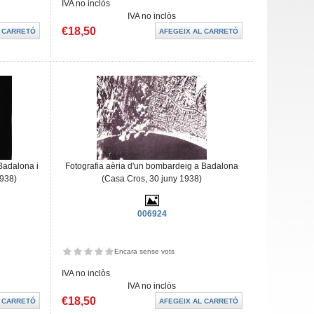
IVA no inclòs
IVA no inclòs
€18,50
Badalona i
Fotografia aèria d'un bombardeig a Badalona
1938)
(Casa Cros, 30 juny 1938)
006924
Encara sense vots
IVA no inclòs
IVA no inclòs
€18,50