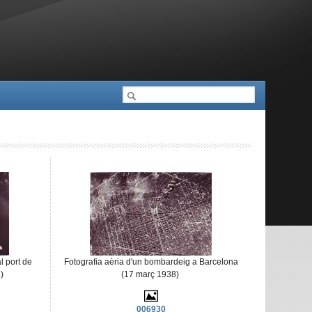
Cerca
Formulari de cerca
l port de
Fotografia aèria d'un bombardeig a Barcelona
)
(17 març 1938)
006930