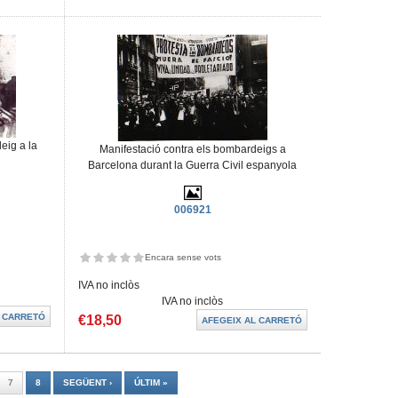
eig a la
Manifestació contra els bombardeigs a
Barcelona durant la Guerra Civil espanyola
006921
Encara sense vots
IVA no inclòs
IVA no inclòs
€18,50
7
8
SEGÜENT ›
ÚLTIM »