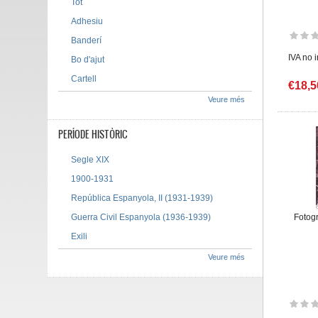
Tot
Adhesiu
Banderí
IVA no 
Bo d'ajut
Cartell
€18,5
Veure més
PERÍODE HISTÒRIC
Segle XIX
1900-1931
República Espanyola, II (1931-1939)
Guerra Civil Espanyola (1936-1939)
Fotogr
Exili
Veure més