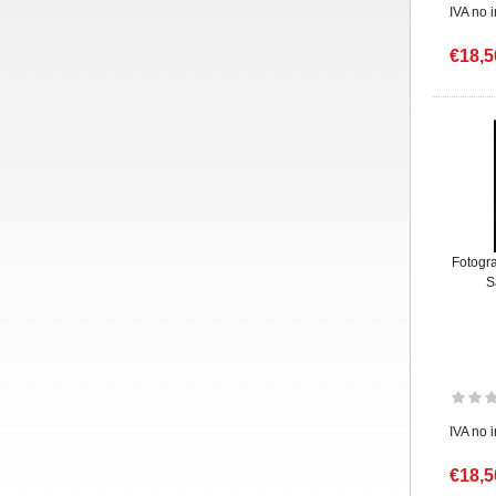
IVA no 
€18,5
Fotogra
S
IVA no 
€18,5