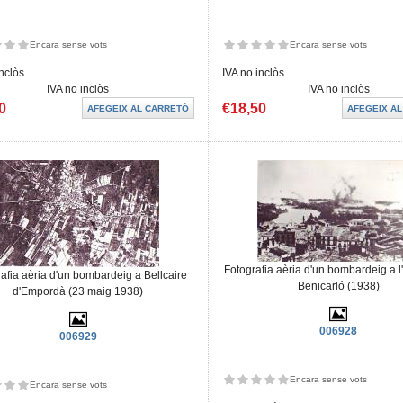
Encara sense vots
Encara sense vots
inclòs
IVA no inclòs
IVA no inclòs
IVA no inclòs
0
€18,50
Fotografia aèria d'un bombardeig a l
afia aèria d'un bombardeig a Bellcaire
Benicarló (1938)
d'Empordà (23 maig 1938)
006928
006929
Encara sense vots
Encara sense vots