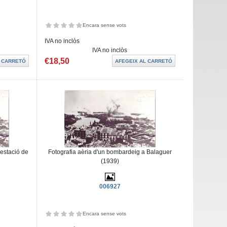
Encara sense vots
IVA no inclòs
IVA no inclòs
€18,50
'estació de
Fotografia aèria d'un bombardeig a Balaguer
(1939)
006927
Encara sense vots