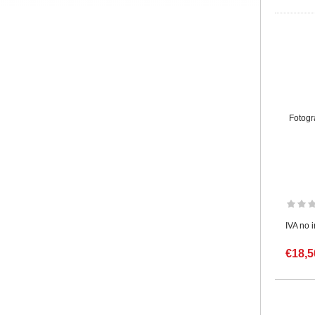
Fotogr
IVA no 
€18,5
Pàgin