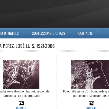
IÓ D'IMATGES
COL·LECCIONS DIGITALS
CONTACTE
A PÉREZ, JOSÉ LUIS, 1921-2006
rafia aèria d'un bombardeig al port de
Fotografia aèria d'un bombardeig a
Barcelona (13 octubre1938)
Barcelona (13 octubre1938
006932
006931