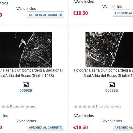
IVA no inclòs
inclòs
IVA no inclòs
IVA no inclòs
€18,50
0
fia aèria d'un bombardeig a Badalona i
Fotografia aèria d'un bombardeig a 
ant Adrià del Besós (5 juliol 1938)
Sant Adrià del Besós (5 juliol 
006926
006925
Encara sense vots
Encara sense vots
inclòs
IVA no inclòs
IVA no inclòs
IVA no inclòs
0
€18,50