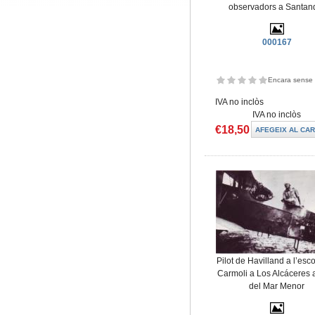
observadors a Santan
000167
Encara sense 
IVA no inclòs
IVA no inclòs
€18,50
Pilot de Havilland a l’esc
Carmoli a Los Alcáceres 
del Mar Menor