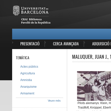
Vés al contingut
MAIN MENU
PRESENTACIÓ
CERCA AVANÇADA
ADQUISICIÓ 
MALUQUER, JUAN J., 
TEMÀTICA
Actes públics
Agricultura
Amnistia
Anarquisme
Armament
Veure més
Pilots alemanys: Klein, H
Traütfoft, Knüppel, Eberh