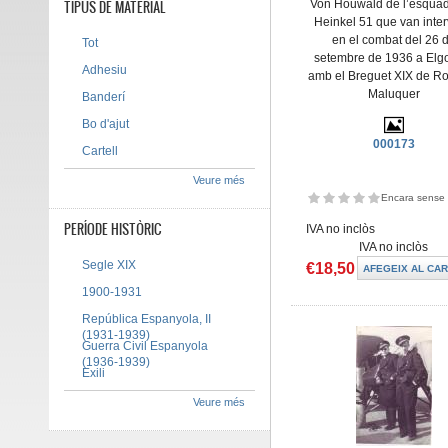
TIPUS DE MATERIAL
Von Houwald de l’esquad
Heinkel 51 que van inter
en el combat del 26 
Tot
setembre de 1936 a Elgo
Adhesiu
amb el Breguet XIX de Ro
Maluquer
Banderí
Bo d'ajut
000173
Cartell
Veure més
Encara sense 
PERÍODE HISTÒRIC
IVA no inclòs
IVA no inclòs
Segle XIX
€18,50
1900-1931
República Espanyola, II
(1931-1939)
Guerra Civil Espanyola
(1936-1939)
Exili
Veure més