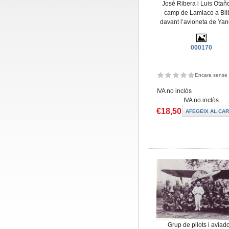
José Ribera i Luis Otañ
camp de Lamiaco a Bi
davant l’avioneta de Ya
000170
Encara sense 
IVA no inclòs
IVA no inclòs
€18,50
Grup de pilots i aviad