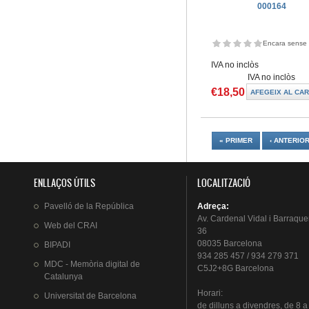
000164
Encara sense 
IVA no inclòs
IVA no inclòs
€18,50
Pàgines
« PRIMER
‹ ANTERIO
ENLLAÇOS ÚTILS
LOCALITZACIÓ
Pavelló
de la
República
Adreça
:
Av.
Cardenal
Vidal i
Barraque
Web del
CRAI
36
08035 Barcelona
BIPADI
934 285 457 / 934 279 371
MDC - Memòria digital de
C5J2+8G Barcelona
Catalunya
Horari
:
Universitat
de Barcelona
de
dilluns
a
divendres
, de 8 a