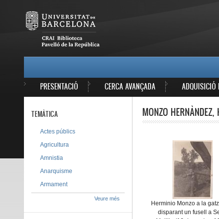
Vés al contingut
MAIN MENU
PRESENTACIÓ
CERCA AVANÇADA
ADQUISICIÓ 
MONZO HERNÀNDEZ, H
TEMÀTICA
Actes públics
Agricultura
Amnistia
Anarquisme
Armament
Veure més
Herminio Monzo a la gat
disparant un fusell a S