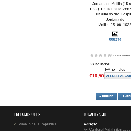
Jordana de Melilla (15 
1922) [10_Herminio Mon
un altre soldat_Hospit
Jordana de
Melilla_15_08_1922
008290
Encara sense 
IVA no inclòs
IVA no inclòs
€18,50
Pàgines
« PRIMER
‹ ANTE
ENLLAÇOS ÚTILS
LOCALITZACIÓ
Pavelló
de la
República
Adreça
:
Av.
Cardenal
Vidal i
Barraque