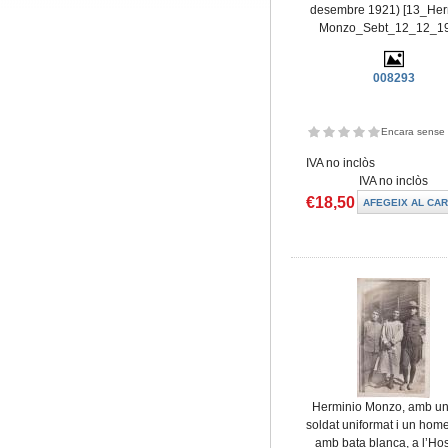
desembre 1921) [13_Her
Monzo_Sebt_12_12_1
008293
Encara sense 
IVA no inclòs
IVA no inclòs
€18,50
Herminio Monzo, amb un 
soldat uniformat i un home
amb bata blanca, a l’Hos