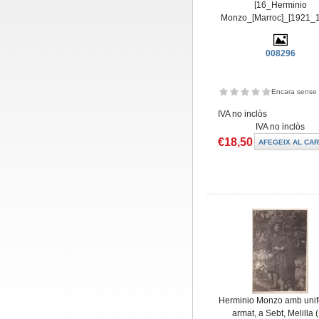
[16_Herminio
Monzo_[Marroc]_[1921_1
008296
Encara sense 
IVA no inclòs
IVA no inclòs
€18,50
Herminio Monzo amb unif
armat, a Sebt, Melilla 