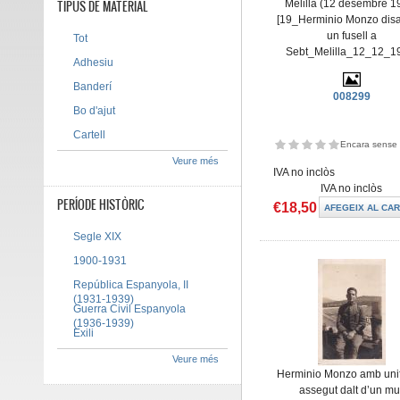
TIPUS DE MATERIAL
Melilla (12 desembre 1
[19_Herminio Monzo disa
un fusell a
Tot
Sebt_Melilla_12_12_1
Adhesiu
Banderí
008299
Bo d'ajut
Cartell
Encara sense 
Veure més
IVA no inclòs
IVA no inclòs
PERÍODE HISTÒRIC
€18,50
Segle XIX
1900-1931
República Espanyola, II
(1931-1939)
Guerra Civil Espanyola
(1936-1939)
Exili
Veure més
Herminio Monzo amb uni
assegut dalt d’un mu