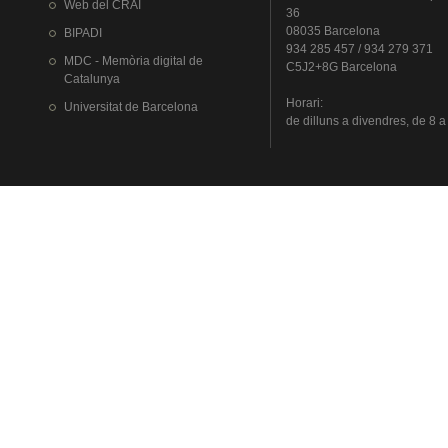
Web del
CRAI
36
08035 Barcelona
BIPADI
934 285 457 / 934 279 371
MDC - Memòria digital de
C5J2+8G Barcelona
Catalunya
Horari
:
Universitat
de Barcelona
de
dilluns
a
divendres
, de 8 a