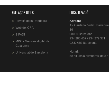
ENLLAÇOS ÚTILS
LOCALITZACIÓ
Pavelló
de la
República
Adreça
:
Av.
Cardenal
Vidal i
Barraque
Web del
CRAI
36
08035 Barcelona
BIPADI
934 285 457 / 934 279 371
MDC - Memòria digital de
C5J2+8G Barcelona
Catalunya
Horari
:
Universitat
de Barcelona
de
dilluns
a
divendres
, de 8 a