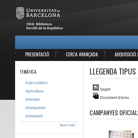
Vés al contingut
MAIN MENU
PRESENTACIÓ
CERCA AVANÇADA
ADQUISICIÓ 
LLEGENDA TIPUS 
TEMÀTICA
Actes públics
Segell
Agricultura
Document d'arxiu
Amnistia
Anarquisme
CAMPANYES OFICIAL
Armament
Veure més