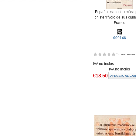
España es mucho más q
chiste frívolo de sus ciu
Franco
009146
Encara sense 
IVA no inclòs
IVA no inclòs
€18,50