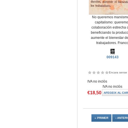
No queremos marxismo
capitalismo: querem
colaboración estrecha 
beneficiando la producc
aumente el bienestar de
trabajadores. Franc
009143
Encara sense 
IVA no inclòs
IVA no inclòs
€18,50
Pàgines
« PRIMER
‹ ANTER