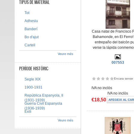
TIPUS DE MATERIAL
Tot
Adhesiu
Banderí
Casa natal de Francisco 
Bahamonde, en El Ferro!
Bo d'ajut
entrepaño del balcón p
Cartell
verse la lápida conmemo
Veure més
007553
PERÍODE HISTÒRIC
Encara sense 
Segle XIX
1900-1931
IVA no inclòs
IVA no inclòs
República Espanyola, II
€18,50
(1931-1939)
Guerra Civil Espanyola
(1936-1939)
Exili
Veure més