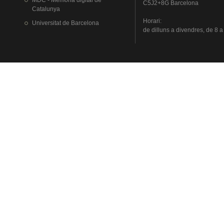
MDC - Memòria digital de
C5J2+8G Barcelona
Catalunya
Horari
:
Universitat
de Barcelona
de
dilluns
a
divendres
, de 8 a