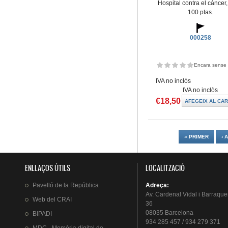
Hospital contra el cáncer,
100 ptas.
000258
Encara sense 
IVA no inclòs
IVA no inclòs
€18,50
Pàgines
« PRIMER
‹ 
ENLLAÇOS ÚTILS
LOCALITZACIÓ
Pavelló
de la
República
Adreça
:
Av.
Cardenal
Vidal i
Barraque
Web del
CRAI
36
08035 Barcelona
BIPADI
934 285 457 / 934 279 371