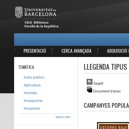
Vés al contingut
MAIN MENU
PRESENTACIÓ
CERCA AVANÇADA
ADQUISICIÓ 
LLEGENDA TIPUS 
TEMÀTICA
Actes públics
Segell
Agricultura
Document d'arxiu
Amnistia
Anarquisme
CAMPANYES POPULA
Armament
Veure més