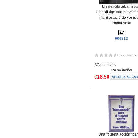
Els dèficits urbanístics
d’habitatge van provocar 
manifestació de veïns 
Trinitat Vella.
000312
Encara sense 
IVA no inclòs
IVA no inclòs
€18,50
Una "buena acción" par