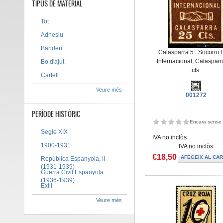
TIPUS DE MATERIAL
Tot
Adhesiu
Banderí
Calasparra 5 : Socorro 
Internacional, Calasparr
Bo d'ajut
cts.
Cartell
Veure més
001272
PERÍODE HISTÒRIC
Encara sense 
Segle XIX
IVA no inclòs
1900-1931
IVA no inclòs
€18,50
República Espanyola, II
(1931-1939)
Guerra Civil Espanyola
(1936-1939)
Exili
Veure més