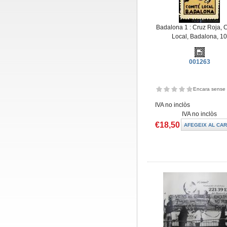
Badalona 1 : Cruz Roja, 
Local, Badalona, 1
001263
Encara sense 
IVA no inclòs
IVA no inclòs
€18,50