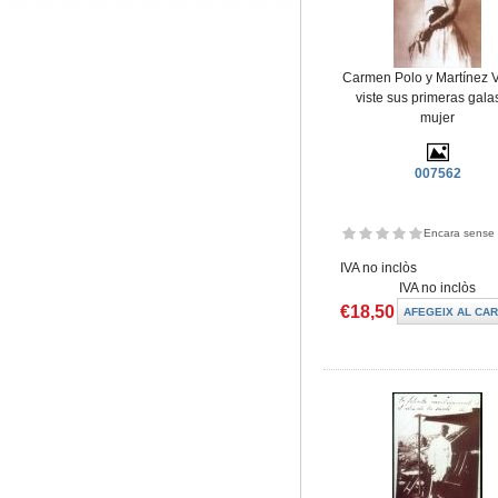
Carmen Polo y Martínez 
viste sus primeras gala
mujer
007562
Encara sense 
IVA no inclòs
IVA no inclòs
€18,50