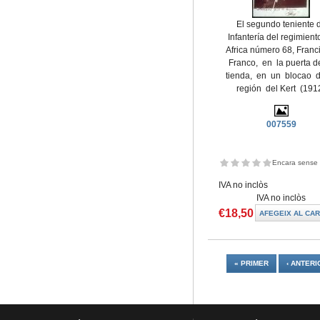
El segundo teniente 
Infantería del regimient
Africa número 68, Fran
Franco, en la puerta d
tienda, en un blocao d
región del Kert (191
007559
Encara sense 
IVA no inclòs
IVA no inclòs
€18,50
Pàgines
« PRIMER
‹ ANTERI