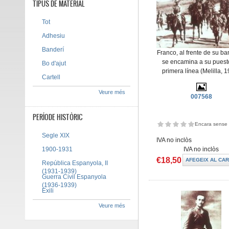
TIPUS DE MATERIAL
Tot
Adhesiu
Banderí
Franco, al frente de su ba
se encamina a su puest
Bo d'ajut
primera línea (Melilla, 
Cartell
Veure més
007568
PERÍODE HISTÒRIC
Encara sense 
Segle XIX
IVA no inclòs
IVA no inclòs
1900-1931
€18,50
República Espanyola, II
(1931-1939)
Guerra Civil Espanyola
(1936-1939)
Exili
Veure més