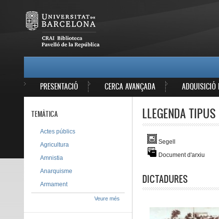
Vés al contingut
MAIN MENU
PRESENTACIÓ
CERCA AVANÇADA
ADQUISICIÓ 
LLEGENDA TIPUS 
TEMÀTICA
Actes públics
Segell
Agricultura
Document d'arxiu
Amnistia
Anarquisme
DICTADURES
Armament
Veure més