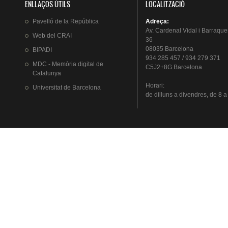
ENLLAÇOS ÚTILS
LOCALITZACIÓ
Pavelló
de la
República
Adreça
:
Av.
Cardenal
Vidal i
Barraque
Web del
CRAI
36
08035 Barcelona
BIPADI
934 285 457 / 934 279 371
MDC - Memòria digital de
C5J2+8G Barcelona
Catalunya
Horari
:
Universitat
de Barcelona
de
dilluns
a
divendres
, de 8 a