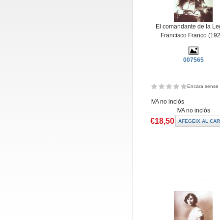
El comandante de la Le
Francisco Franco (19
007565
Encara sense 
IVA no inclòs
IVA no inclòs
€18,50