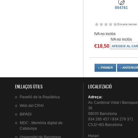
004781
Encara sense 
IVA no inclòs
IVA no inclòs
€18,50
Pàgines
« PRIMER
‹ ANTERIO
ENLLAÇOS ÚTILS
LOCALITZACIÓ
Pavelló
de la
República
Adreça
:
Av.
Cardenal
Vidal i
Barraque
Web del
CRAI
36
08035 Barcelona
BIPADI
934 285 457 / 934 279 371
MDC - Memòria digital de
C5J2+8G Barcelona
Catalunya
Horari
:
Universitat
de Barcelona