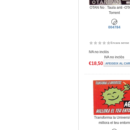
OTAN No : Taula anti -O
Torrent
004784
Encara sense 
IVA no inclòs
IVA no inclòs
€18,50
Transforma la Universit
millora el teu entorn