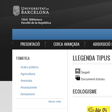
Vés al contingut
MAIN MENU
PRESENTACIÓ
CERCA AVANÇADA
ADQUISICIÓ 
LLEGENDA TIPUS 
TEMÀTICA
Actes públics
Segell
Agricultura
Document d'arxiu
Amnistia
Anarquisme
ECOLOGISME
Armament
Veure més