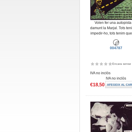
Volen fer una autopista
damunt la Marjal. Tots te
impedir-ho, tots tenim que 
004787
Encara sense 
IVA no inclòs
IVA no inclòs
€18,50