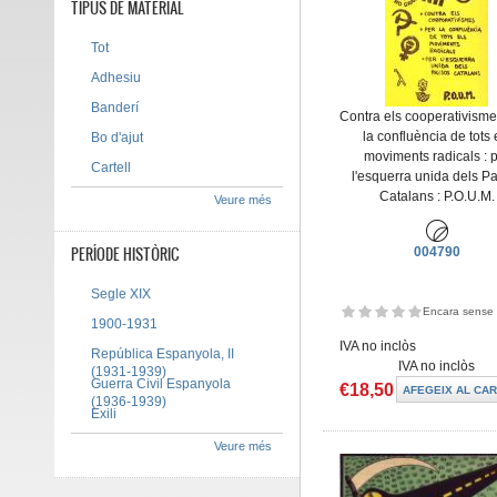
TIPUS DE MATERIAL
Tot
Adhesiu
Banderí
Contra els cooperativisme
la confluència de tots 
Bo d'ajut
moviments radicals : 
Cartell
l'esquerra unida dels P
Catalans : P.O.U.M.
Veure més
PERÍODE HISTÒRIC
004790
Segle XIX
Encara sense 
1900-1931
IVA no inclòs
República Espanyola, II
IVA no inclòs
(1931-1939)
Guerra Civil Espanyola
€18,50
(1936-1939)
Exili
Veure més