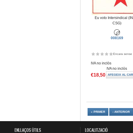
Eu voto Intersindical (I
CSG)
008169
Encara sense 
IVA no inclòs
IVA no inclòs
€18,50
Pàgines
« PRIMER
‹ ANTERIOR
ENLLAÇOS ÚTILS
LOCALITZACIÓ