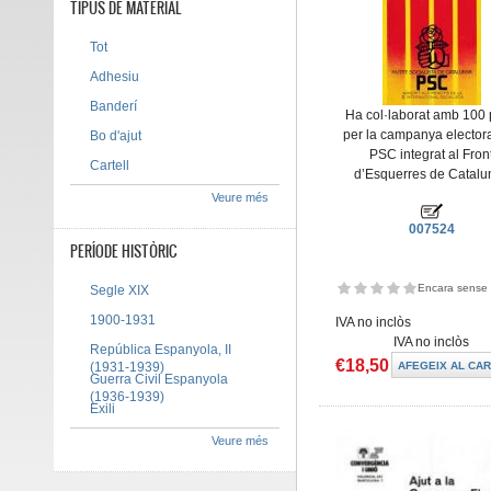
TIPUS DE MATERIAL
Tot
Adhesiu
Banderí
Ha col·laborat amb 100 
per la campanya electora
Bo d'ajut
PSC integrat al Fron
Cartell
d’Esquerres de Catalu
Veure més
007524
PERÍODE HISTÒRIC
Encara sense 
Segle XIX
1900-1931
IVA no inclòs
IVA no inclòs
República Espanyola, II
€18,50
(1931-1939)
Guerra Civil Espanyola
(1936-1939)
Exili
Veure més