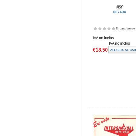
007494
Encara sense 
IVA no inclòs
IVA no inclòs
€18,50