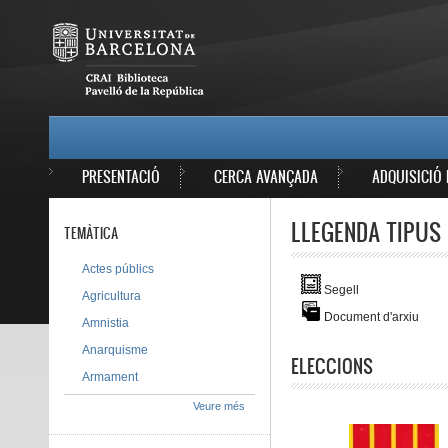
Vés al contingut
MAIN MENU
PRESENTACIÓ
CERCA AVANÇADA
ADQUISICIÓ 
LLEGENDA TIPUS 
TEMÀTICA
Actes públics
Segell
Agricultura
Document d'arxiu
Amnistia
Anarquisme
ELECCIONS
Armament
Veure més