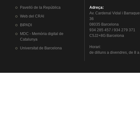
Pavelló
de la
República
Adreça
:
Av.
Cardenal
Vidal i
Barraque
Web del
CRAI
36
08035 Barcelona
BIPADI
934 285 457 / 934 279 371
MDC - Memòria digital de
C5J2+8G Barcelona
Catalunya
Horari
:
Universitat
de Barcelona
de
dilluns
a
divendres
, de 8 a