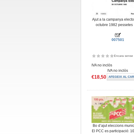
Ajut a la campanya electo
octubre 1982 pessetes
007501
Encara sense 
IVA no inclòs
IVA no inclòs
€18,50
Bo d’ajut eleccions munic
El PCC es participació: 1