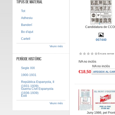
TIPUS DE MATERIAL
Tot
Adhesiu
Banderí
Candidatura de CC
Bo d'ajut
Cartell
007440
Veure més
Encara sense 
PERÍODE HISTÒRIC
IVA no inclòs
IVA no inclòs
Segle XIX
€18,50
1900-1931
República Espanyola, II
(1931-1939)
Guerra Civil Espanyola
(1936-1939)
Exili
Veure més
Juny 1986, pel Fron