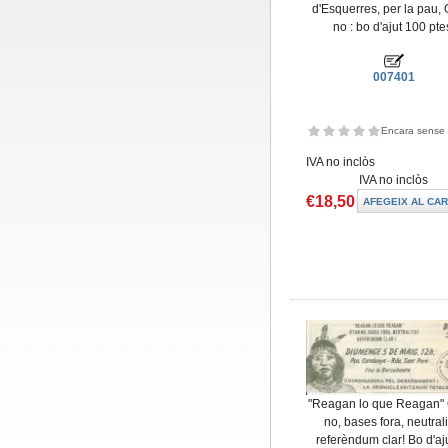
d'Esquerres, per la pau,
no : bo d'ajut 100 pte
007401
Encara sense 
IVA no inclòs
IVA no inclòs
€18,50
"Reagan lo que Reagan"
no, bases fora, neutrali
referèndum clar! Bo d'aj