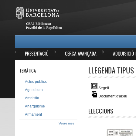
Vés al contingut
MAIN MENU
PRESENTACIÓ
CERCA AVANÇADA
ADQUISICIÓ 
LLEGENDA TIPUS 
TEMÀTICA
Actes públics
Segell
Agricultura
Document d'arxiu
Amnistia
Anarquisme
ELECCIONS
Armament
Veure més