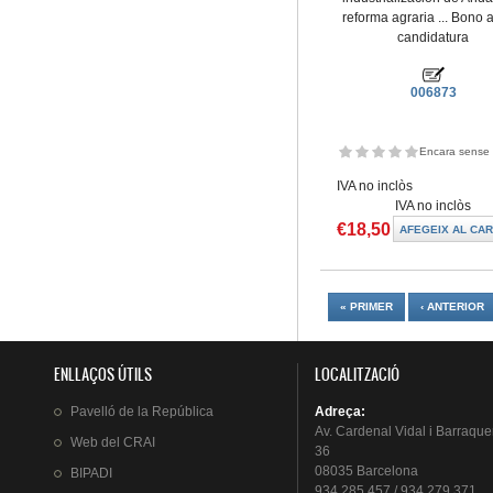
reforma agraria ... Bono
candidatura
006873
Encara sense 
IVA no inclòs
IVA no inclòs
€18,50
Pàgines
« PRIMER
‹ ANTERIOR
ENLLAÇOS ÚTILS
LOCALITZACIÓ
Pavelló
de la
República
Adreça
:
Av.
Cardenal
Vidal i
Barraque
Web del
CRAI
36
08035 Barcelona
BIPADI
934 285 457 / 934 279 371