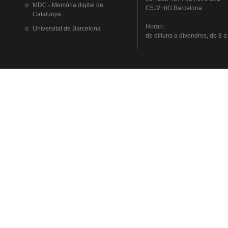
MDC - Memòria digital de
C5J2+8G Barcelona
Catalunya
Horari
:
Universitat
de Barcelona
de
dilluns
a
divendres
, de 8 a