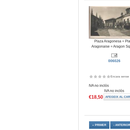
Plaza Aragonesa = Pl
Aragonaise = Aragon S
006026
Encara sense 
IVA no inclòs
IVA no inclòs
€18,50
Pàgines
« PRIMER
‹ ANTERIO