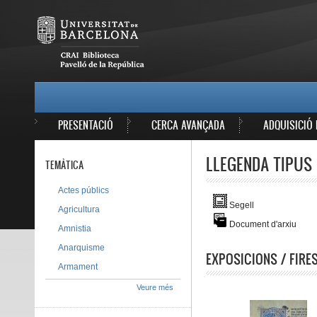
Vés al contingut
MAIN MENU
PRESENTACIÓ
CERCA AVANÇADA
ADQUISICIÓ 
LLEGENDA TIPUS 
TEMÀTICA
Actes públics
Segell
Agricultura
Document d'arxiu
Amnistia
Anarquisme
EXPOSICIONS / FIRE
Armament
Veure més