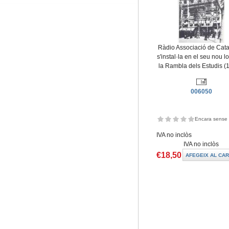
Ràdio Associació de Cat
s'instal·la en el seu nou l
la Rambla dels Estudis (
006050
Encara sense 
IVA no inclòs
IVA no inclòs
€18,50