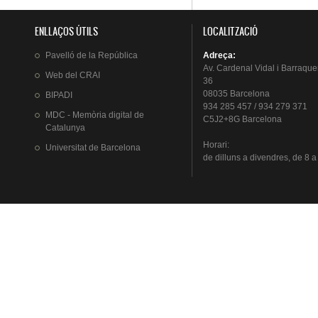
ENLLAÇOS ÚTILS
LOCALITZACIÓ
Pavelló
de la
República
Adreça
:
Av.
Cardenal
Vidal i
Barraque
Web del
CRAI
36
08035 Barcelona
BIPADI
934 285 457 / 934 279 371
MDC - Memòria digital de
C5J2+8G Barcelona
Catalunya
Horari
:
Universitat
de Barcelona
de
dilluns
a
divendres
, de 8 a