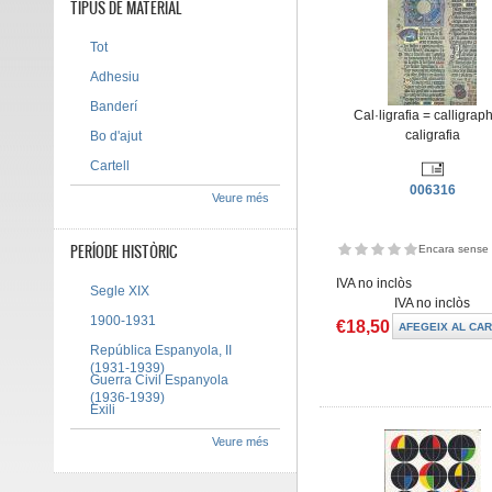
TIPUS DE MATERIAL
Tot
Adhesiu
Banderí
Cal·ligrafia = calligrap
caligrafia
Bo d'ajut
Cartell
006316
Veure més
PERÍODE HISTÒRIC
Encara sense 
IVA no inclòs
Segle XIX
IVA no inclòs
1900-1931
€18,50
República Espanyola, II
(1931-1939)
Guerra Civil Espanyola
(1936-1939)
Exili
Veure més