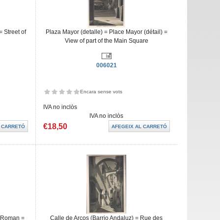
 Street of
Plaza Mayor (detalle) = Place Mayor (détail) =
View of part of the Main Square
006021
Encara sense vots
IVA no inclòs
IVA no inclòs
€18,50
e Roman =
Calle de Arcos (Barrio Andaluz) = Rue des