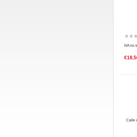
IVA no 
€18,5
Calle