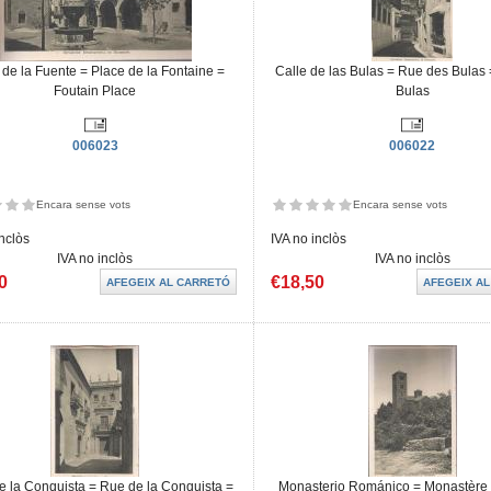
 de la Fuente = Place de la Fontaine =
Calle de las Bulas = Rue des Bulas =
Foutain Place
Bulas
006023
006022
Encara sense vots
Encara sense vots
inclòs
IVA no inclòs
IVA no inclòs
IVA no inclòs
0
€18,50
e la Conquista = Rue de la Conquista =
Monasterio Románico = Monastèr