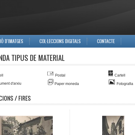
IÓ D'IMATGES
COL·LECCIONS DIGITALS
CONTACTE
NDA TIPUS DE MATERIAL
ll
Postal
Cartell
ment d'arxiu
Paper moneda
Fotografia
CIONS / FIRES