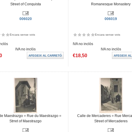
Street of Conquista
Romanesque Monastery
006020
006019
Encara sense vots
Encara sense vots
inclòs
IVA no inclòs
IVA no inclòs
IVA no inclòs
0
€18,50
 de Maestrazgo = Rue du Maestrazgo =
Calle de Mercaderes = Rue Merc
Strret of Maestrazgo
Street of Mercaderes