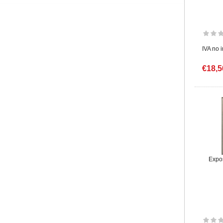
IVA no 
€18,5
Expos