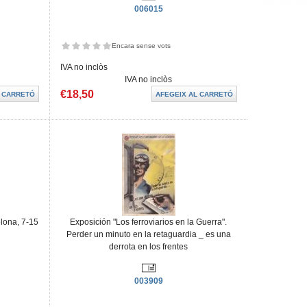
006015
Encara sense vots
IVA no inclòs
IVA no inclòs
€18,50
elona, 7-15
Exposición "Los ferroviarios en la Guerra".
Perder un minuto en la retaguardia _ es una
derrota en los frentes
003909