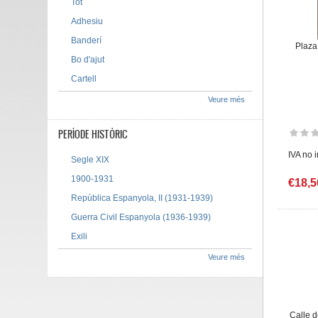
Tot
Adhesiu
Banderí
Plaza
Bo d'ajut
Cartell
Veure més
PERÍODE HISTÒRIC
IVA no 
Segle XIX
1900-1931
€18,5
República Espanyola, II (1931-1939)
Guerra Civil Espanyola (1936-1939)
Exili
Veure més
Calle d