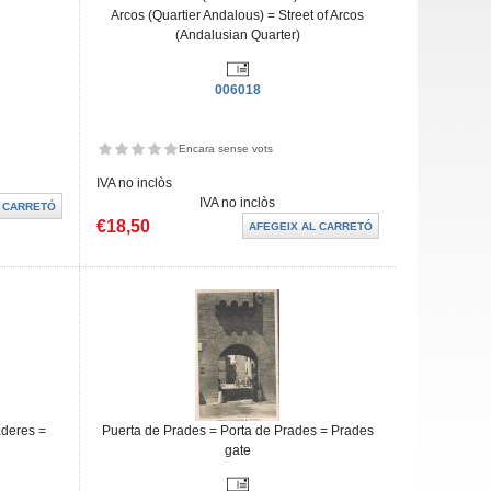
Arcos (Quartier Andalous) = Street of Arcos
(Andalusian Quarter)
006018
Encara sense vots
IVA no inclòs
IVA no inclòs
€18,50
aderes =
Puerta de Prades = Porta de Prades = Prades
gate