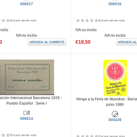
006017
006016
Encara sense vots
Encara sense vots
inclòs
IVA no inclòs
IVA no inclòs
IVA no inclòs
0
€18,50
ición Internacional Barcelona 1929 -
Venga a la Feria de Muestras : Barc
Pueblo Español : Serie I
junio 1986
006014
004439
Encara sense vots
Encara sense vots