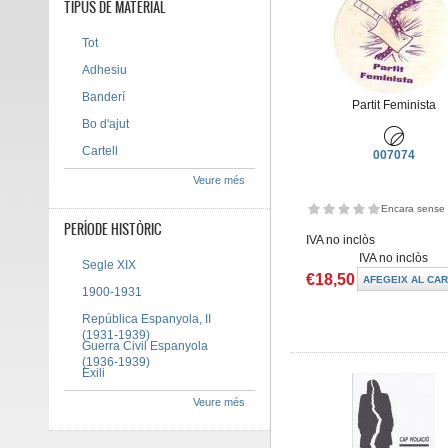
TIPUS DE MATERIAL
Tot
Adhesiu
Banderí
Partit Feminista
Bo d'ajut
Cartell
007074
Veure més
Encara sense 
PERÍODE HISTÒRIC
IVA no inclòs
IVA no inclòs
Segle XIX
€18,50
1900-1931
República Espanyola, II
(1931-1939)
Guerra Civil Espanyola
(1936-1939)
Exili
Veure més