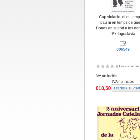
Cap violació: ni en tem
pau ni en temps de gue
Dones en suport a les do
l'Ex-lugoslàvia
006549
Encara sense 
IVA no inclòs
IVA no inclòs
€18,50