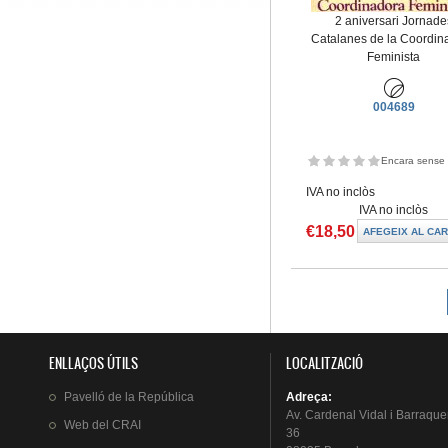
2 aniversari Jornade
Catalanes de la Coordin
Feminista
004689
Encara sense 
IVA no inclòs
IVA no inclòs
€18,50
Pàgines
ENLLAÇOS ÚTILS
LOCALITZACIÓ
Pavelló
de la
República
Adreça
:
Av.
Cardenal
Vidal i
Barraque
Web del
CRAI
36