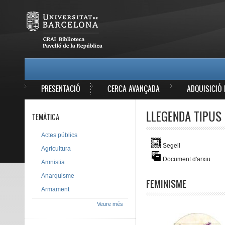
Vés al contingut
MAIN MENU
PRESENTACIÓ
CERCA AVANÇADA
ADQUISICIÓ 
LLEGENDA TIPUS 
TEMÀTICA
Actes públics
Segell
Agricultura
Document d'arxiu
Amnistia
Anarquisme
FEMINISME
Armament
Veure més