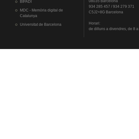
08035 Barcelona
BIPADI
934 285 457 / 934 279 371
MDC - Memòria digital de
C5J2+8G Barcelona
Catalunya
Horari
:
Universitat
de Barcelona
de
dilluns
a
divendres
, de 8 a