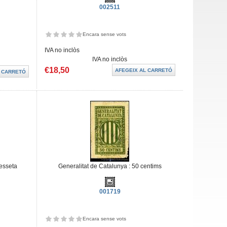
002511
Encara sense vots
IVA no inclòs
IVA no inclòs
€18,50
pesseta
Generalitat de Catalunya : 50 centims
001719
Encara sense vots