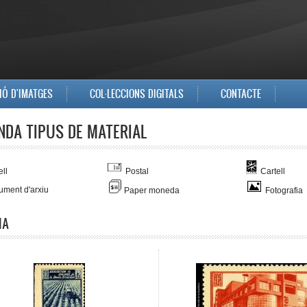
IÓ D'IMATGES
COL·LECCIONS DIGITALS
CONTACTE
NDA TIPUS DE MATERIAL
ll
Postal
Cartell
ment d'arxiu
Paper moneda
Fotografia
IA