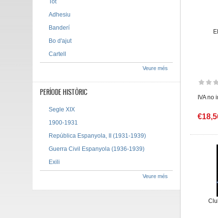
Tot
Adhesiu
Banderí
E
Bo d'ajut
Cartell
Veure més
PERÍODE HISTÒRIC
IVA no 
Segle XIX
€18,5
1900-1931
República Espanyola, II (1931-1939)
Guerra Civil Espanyola (1936-1939)
Exili
Veure més
Clu