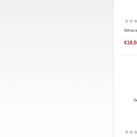
IVA no 
€18,5
G