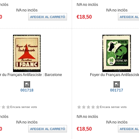
inclòs
IVA no inclòs
IVA no inclòs
IVA no inclòs
0
€18,50
r du Français Antifasciste : Barcelone
Foyer du Français Antifascist
001718
001717
Encara sense vots
Encara sense vots
inclòs
IVA no inclòs
IVA no inclòs
IVA no inclòs
0
€18,50