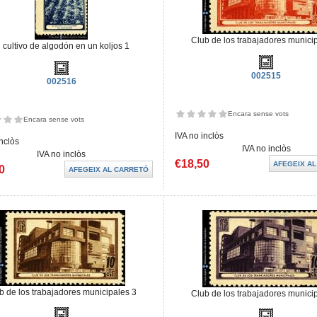
Club de los trabajadores munici
l cultivo de algodón en un koljos 1
002515
002516
Encara sense vots
Encara sense vots
IVA no inclòs
inclòs
IVA no inclòs
IVA no inclòs
€18,50
0
b de los trabajadores municipales 3
Club de los trabajadores munici