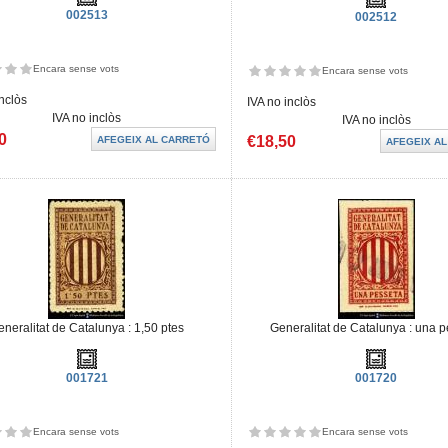
002513
002512
Encara sense vots
Encara sense vots
inclòs
IVA no inclòs
IVA no inclòs
IVA no inclòs
0
€18,50
eneralitat de Catalunya : 1,50 ptes
Generalitat de Catalunya : una 
001721
001720
Encara sense vots
Encara sense vots