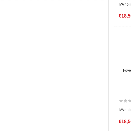
IVA no 
€18,5
Foye
IVA no 
€18,5