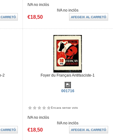
IVA no inclòs
IVA no inclòs
€18,50
e-2
Foyer du Français Antifasciste-1
001716
Encara sense vots
IVA no inclòs
IVA no inclòs
€18,50