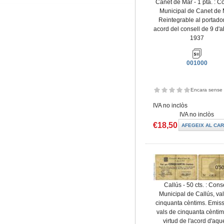
Canet de Mar - 1 pta. : C
Municipal de Canet de 
Reintegrable al portado
acord del consell de 9 d'a
1937
001000
Encara sense 
IVA no inclòs
IVA no inclòs
€18,50
Callús - 50 cts. : Cons
Municipal de Callús, val
cinquanta cèntims. Emiss
vals de cinquanta cèntim
virtud de l'acord d'aqu