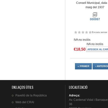
Consell Municipal, data
maig del 1937
000997
Encara sense 
IVA no inclòs
IVA no inclòs
€18,50
Pàgines
« PRIMER
‹ ANTERIO
ENLLAÇOS ÚTILS
LOCALITZACIÓ
Pavelló
de la
República
Adreça
:
Av.
Cardenal
Vidal i
Barraque
Web del
CRAI
36