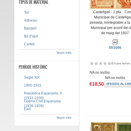
TIPUS DE MATERIAL
Castellgalí - 1 pta. : Co
Tot
Municipal de Castellgal
Adhesiu
pesseta, reintegrable a la
Municipal per acord del 
Banderí
de maig del 1937
Bo d'ajut
Cartell
001006
Veure més
Encara sense 
PERÍODE HISTÒRIC
IVA no inclòs
Segle XIX
IVA no inclòs
€18,50
1900-1931
República Espanyola, II
(1931-1939)
Guerra Civil Espanyola
(1936-1939)
Exili
Veure més