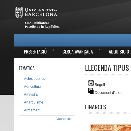
Vés al contingut
MAIN MENU
PRESENTACIÓ
CERCA AVANÇADA
ADQUISICIÓ 
LLEGENDA TIPUS 
TEMÀTICA
Actes públics
Segell
Agricultura
Document d'arxiu
Amnistia
Anarquisme
FINANCES
Armament
Veure més