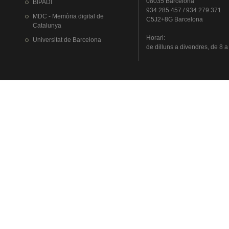
08035 Barcelona
BIPADI
934 285 457 / 934 279 371
MDC - Memòria digital de
C5J2+8G Barcelona
Catalunya
Horari
:
Universitat
de Barcelona
de
dilluns
a
divendres
, de 8 a