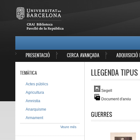
Vés al contingut
MAIN MENU
PRESENTACIÓ
CERCA AVANÇADA
ADQUISICIÓ 
LLEGENDA TIPUS 
TEMÀTICA
Actes públics
Segell
Agricultura
Document d'arxiu
Amnistia
Anarquisme
GUERRES
Armament
Veure més