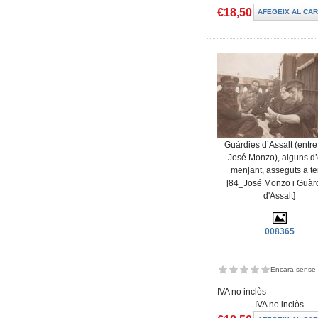
€18,50
Guàrdies d’Assalt (entre 
José Monzo), alguns d’
menjant, asseguts a te
[84_José Monzo i Guàr
d'Assalt]
008365
Encara sense 
IVA no inclòs
IVA no inclòs