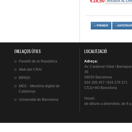
€18,50
Pàgines
« PRIMER
‹ ANTERIO
ENLLAÇOS ÚTILS
LOCALITZACIÓ
Pavelló
de la
República
Adreça
:
Av.
Cardenal
Vidal i
Barraque
Web del
CRAI
36
08035 Barcelona
BIPADI
934 285 457 / 934 279 371
MDC - Memòria digital de
C5J2+8G Barcelona
Catalunya
Horari
:
Universitat
de Barcelona
de
dilluns
a
divendres
, de 8 a