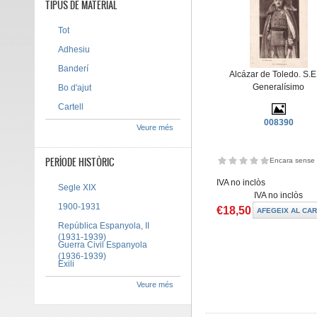
TIPUS DE MATERIAL
Tot
Adhesiu
Banderí
Alcázar de Toledo. S.E.
Generalísimo
Bo d'ajut
Cartell
008390
Veure més
PERÍODE HISTÒRIC
Encara sense 
IVA no inclòs
Segle XIX
IVA no inclòs
1900-1931
€18,50
República Espanyola, II
(1931-1939)
Guerra Civil Espanyola
(1936-1939)
Exili
Veure més