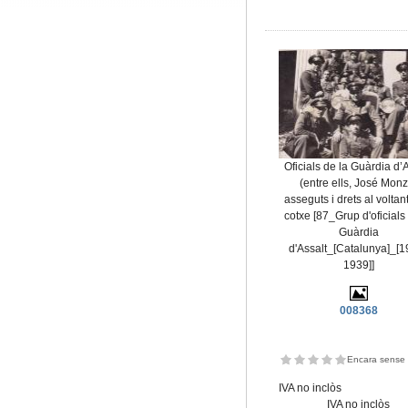
Oficials de la Guàrdia d’
(entre ells, José Mon
asseguts i drets al voltan
cotxe [87_Grup d'oficials
Guàrdia
d'Assalt_[Catalunya]_[1
1939]]
008368
Encara sense 
IVA no inclòs
IVA no inclòs