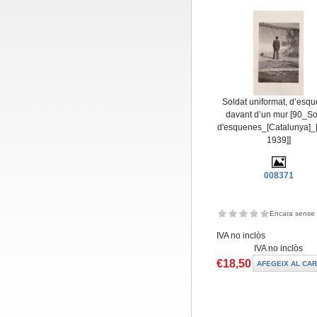
Soldat uniformat, d’esq
davant d’un mur [90_So
d'esquenes_[Catalunya]_
1939]]
008371
Encara sense 
IVA no inclòs
IVA no inclòs
€18,50