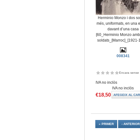
Herminio Monzo i dos so
més, uniformats, en una 
davant d’una casa
[60_Herminio Monzo amb 
soldats_[Marroc]_[1921-
008341
Encara sense 
IVA no inclòs
IVA no inclòs
€18,50
Pàgines
« PRIMER
‹ ANTERIOR