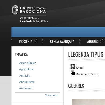
Vés al contingut
MAIN MENU
PRESENTACIÓ
CERCA AVANÇADA
ADQUISICIÓ 
LLEGENDA TIPUS 
TEMÀTICA
Actes públics
Segell
Agricultura
Document d'arxiu
Amnistia
Anarquisme
GUERRES
Armament
Veure més