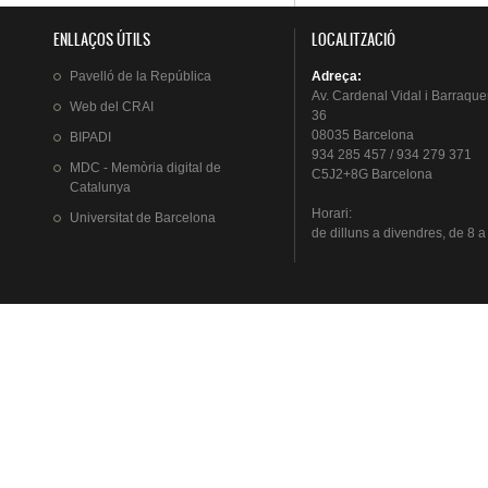
ENLLAÇOS ÚTILS
LOCALITZACIÓ
Pavelló
de la
República
Adreça
:
Av.
Cardenal
Vidal i
Barraque
Web del
CRAI
36
08035 Barcelona
BIPADI
934 285 457 / 934 279 371
MDC - Memòria digital de
C5J2+8G Barcelona
Catalunya
Horari
:
Universitat
de Barcelona
de
dilluns
a
divendres
, de 8 a