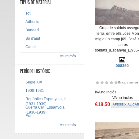
TIPUS DE MATERIAL
Tot
Adhesiu
Grup de soldats assegu
Banderí
terra, entre ells José Mon
Bo d'ajut
mig d’un camp [69_José
i altres
Cartell
soldats_[Espanya]_[1936-
Veure més
008350
PERÍODE HISTÒRIC
Segle XIX
Encara sense 
1900-1931
IVA no inclòs
IVA no inclòs
República Espanyola, II
€18,50
(1931-1939)
Guerra Civil Espanyola
(1936-1939)
Exili
Veure més