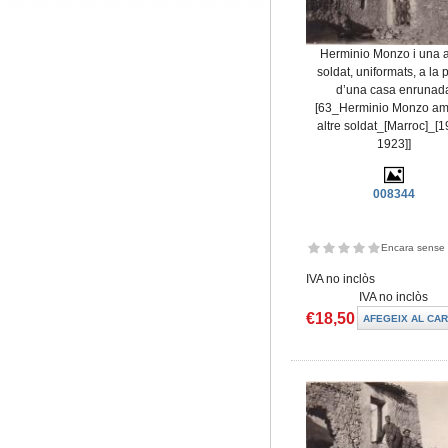
Herminio Monzo i una a
soldat, uniformats, a la 
d’una casa enrunad
[63_Herminio Monzo am
altre soldat_[Marroc]_[
1923]]
008344
Encara sense 
IVA no inclòs
IVA no inclòs
€18,50