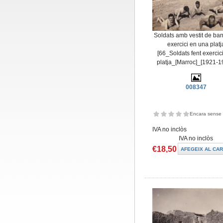
Soldats amb vestit de ban
exercici en una platj
[66_Soldats fent exercici
platja_[Marroc]_[1921-1
008347
Encara sense 
IVA no inclòs
IVA no inclòs
€18,50