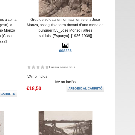
s a coll a
Grup de soldats uniformats, entre ells José
gosa), a
Monzo, asseguts a terra davant d’una mena de
nio Monzo
búnquer [55_José Monzo i altres
a (Casa
soldats_[Espanya]_[1936-1939]]
922]
008336
Encara sense vots
IVA no inclòs
IVA no inclòs
€18,50