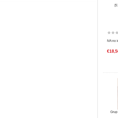
[5
IVA no 
€18,5
Grup 