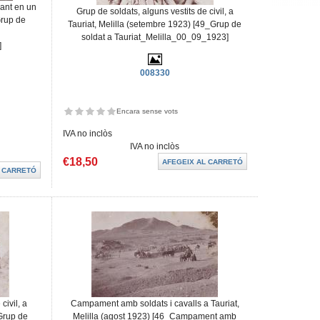
ant en un
Grup de soldats, alguns vestits de civil, a
Grup de
Tauriat, Melilla (setembre 1923) [49_Grup de
soldat a Tauriat_Melilla_00_09_1923]
]
008330
Encara sense vots
IVA no inclòs
IVA no inclòs
€18,50
civil, a
Campament amb soldats i cavalls a Tauriat,
_Grup de
Melilla (agost 1923) [46_Campament amb