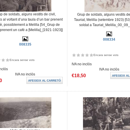
p de soldats, alguns vestits de civil,
Grup de soldats, alguns vestits de 
s al voltant d’una taula d’un bar prenent
Tauriat, Melilla (setembre 1923) [5
fè, possiblement a Melilla [54_Grup de
soldat a Tauriat_Melilla_00_09
 prenent un café a [Melilla]_[1921-1923]]
008334
008335
Encara sense vots
Encara sense vots
IVA no inclòs
inclòs
IVA no inclòs
IVA no inclòs
€18,50
0