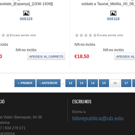
soldats_[Espanya]_[1936-1939]]
soldats a Tauriat_Melilla_00_08
008329
008328
Encara sense vots
Encara sense vots
inclòs
IVA no inclòs
IVA no inclòs
IVA no inclòs
0
€18,50
es
« PRIMER
‹ ANTERIOR
…
12
13
14
15
16
17
CIÓ
ESCRIU-NOS
Escriu
a
al
Vidal i
Barraquer
, 34-36
bibrepublica@ub.edu
celona
7 / 934 279 371
arcelona