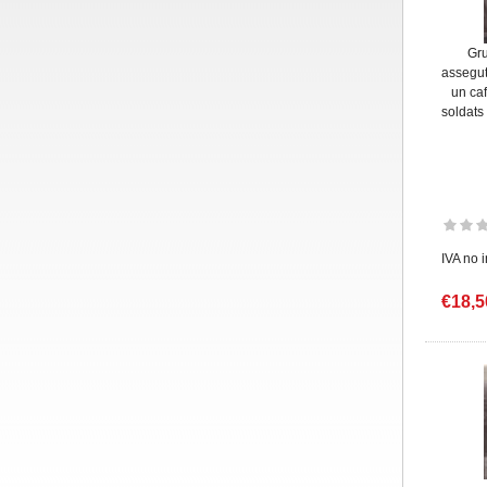
Gru
assegut
un ca
soldats
IVA no 
€18,5