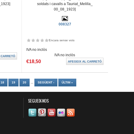
_1923]
soldats i cavalls a Tauriat_Melilla_
00_08_1923]
008327
Encara sense vots
IVA no inclòs
IVA no inclòs
€18,50
18
19
20
…
SEGÜENT ›
ÚLTIM »
SEGUEIX-NOS