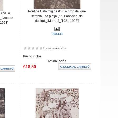
Pont de fusta mig destruït a prop del que
civil, a
sembla una platja [52_Pont de fusta
3_Grup de
destruït_[Marroc]_[1921-1923]]
_1923]
008333
Encara sense vots
IVA no inclòs
IVA no inclòs
€18,50