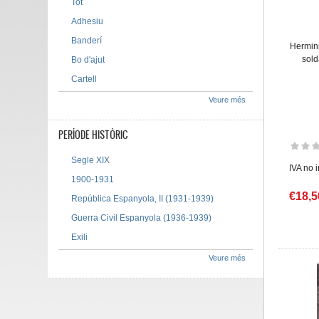
Tot
Adhesiu
Banderí
Hermin
sold
Bo d'ajut
Cartell
Veure més
PERÍODE HISTÒRIC
Segle XIX
IVA no 
1900-1931
€18,5
República Espanyola, II (1931-1939)
Guerra Civil Espanyola (1936-1939)
Exili
Veure més