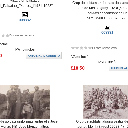
Vista d’un paisatge
Grup de soldats uniformats descans
1_Paisatge_[Marroc]_[1921-1923]]
parc de Melilla (juny 1923) [50_
soldats descansant en un
parc_Melilla_00_09_1923
008332
008331
Encara sense vots
inclòs
Encara sense vots
IVA no inclòs
0
IVA no inclòs
IVA no inclòs
€18,50
de soldats uniformats, entre ells José
Grup de soldats, alguns vestits de 
Monzo [48_José Monzo i altres
Tauriat, Melilla (agost 1923) [47