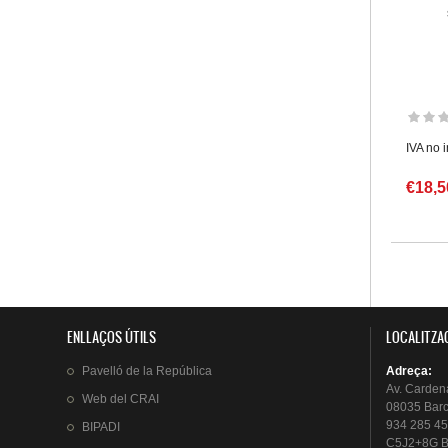
IVA no 
€18,5
Pàgin
ENLLAÇOS ÚTILS
LOCALITZA
Pavelló
de la
República
Adreça
:
Av.
Carden
Web del
CRAI
08035 Bar
934 285 45
BIPADI
C5J2+8G B