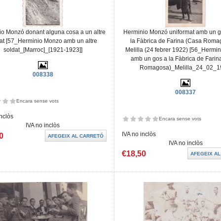
io Monzó donant alguna cosa a un altre
Herminio Monzó uniformat amb un go
at [57_Herminio Monzo amb un altre
la Fàbrica de Farina (Casa Roma
soldat_[Marroc]_[1921-1923]]
Melilla (24 febrer 1922) [56_Hermi
amb un gos a la Fàbrica de Farin
Romagosa)_Melilla_24_02_1
008338
008337
Encara sense vots
inclòs
Encara sense vots
IVA no inclòs
IVA no inclòs
0
IVA no inclòs
€18,50