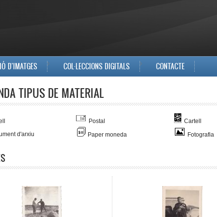
IÓ D'IMATGES
COL·LECCIONS DIGITALS
CONTACTE
NDA TIPUS DE MATERIAL
ll
Postal
Cartell
ment d'arxiu
Paper moneda
Fotografia
ES