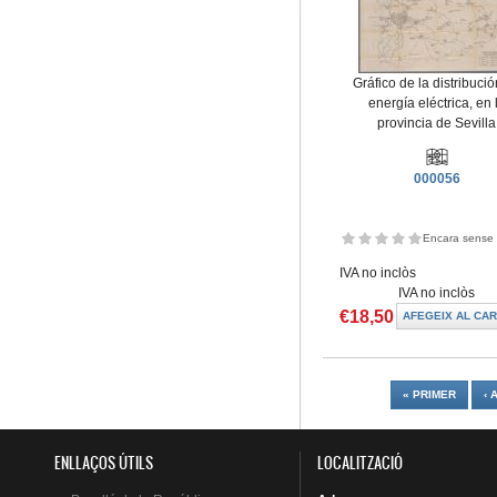
Gráfico de la distribuci
energía eléctrica, en 
provincia de Sevilla
000056
Encara sense 
IVA no inclòs
IVA no inclòs
€18,50
Pàgines
« PRIMER
‹ 
ENLLAÇOS ÚTILS
LOCALITZACIÓ