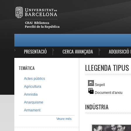
Vés al contingut
MAIN MENU
PRESENTACIÓ
CERCA AVANÇADA
ADQUISICIÓ 
LLEGENDA TIPUS 
TEMÀTICA
Actes públics
Segell
Agricultura
Document d'arxiu
Amnistia
Anarquisme
INDÚSTRIA
Armament
Veure més