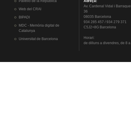
Pavelló
de la
República
Adreça
:
Av.
Cardenal
Vidal i
Barraque
Web del
CRAI
36
08035 Barcelona
BIPADI
934 285 457 / 934 279 371
MDC - Memòria digital de
C5J2+8G Barcelona
Catalunya
Horari
:
Universitat
de Barcelona
de
dilluns
a
divendres
, de 8 a