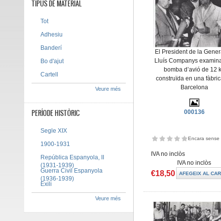
TIPUS DE MATERIAL
Tot
Adhesiu
Banderí
El President de la Genera
Lluís Companys examin
Bo d'ajut
bomba d’avió de 12 
Cartell
construïda en una fàbri
Barcelona
Veure més
PERÍODE HISTÒRIC
000136
Segle XIX
Encara sense 
1900-1931
IVA no inclòs
República Espanyola, II
IVA no inclòs
(1931-1939)
Guerra Civil Espanyola
€18,50
(1936-1939)
Exili
Veure més