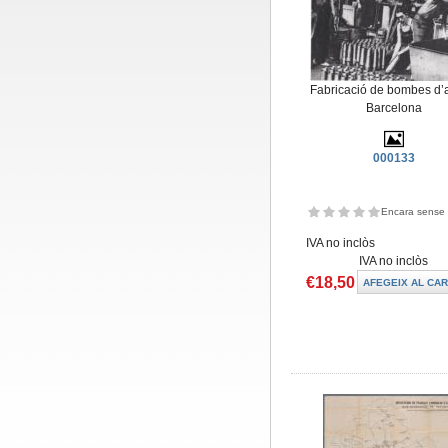
Fabricació de bombes d’
Barcelona
000133
Encara sense 
IVA no inclòs
IVA no inclòs
€18,50