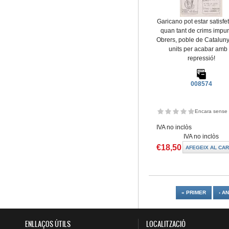
Garicano pot estar satisfe
quan tant de crims imp
Obrers, poble de Cataluny
units per acabar amb 
repressió!
008574
Encara sense 
IVA no inclòs
IVA no inclòs
€18,50
Pàgines
« PRIMER
‹ A
ENLLAÇOS ÚTILS
LOCALITZACIÓ