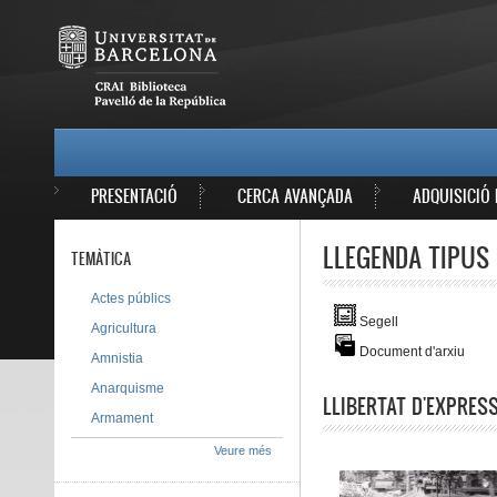
Vés al contingut
MAIN MENU
PRESENTACIÓ
CERCA AVANÇADA
ADQUISICIÓ 
LLEGENDA TIPUS 
TEMÀTICA
Actes públics
Segell
Agricultura
Document d'arxiu
Amnistia
Anarquisme
LLIBERTAT D'EXPRES
Armament
Veure més