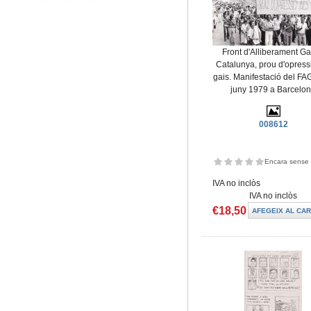
Front d'Alliberament Ga
Catalunya, prou d'opress
gais. Manifestació del FA
juny 1979 a Barcelo
008612
Encara sense 
IVA no inclòs
IVA no inclòs
€18,50