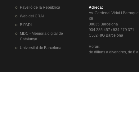
Pavelló
de la
República
Adreça
:
Av.
Cardenal
Vidal i
Barraque
Web del
CRAI
36
08035 Barcelona
BIPADI
934 285 457 / 934 279 371
MDC - Memòria digital de
C5J2+8G Barcelona
Catalunya
Horari
:
Universitat
de Barcelona
de
dilluns
a
divendres
, de 8 a