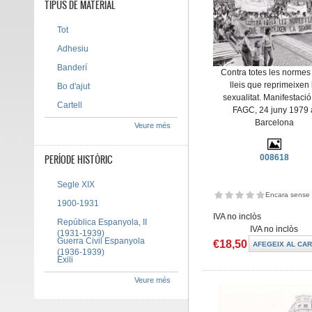
TIPUS DE MATERIAL
Tot
Adhesiu
Banderí
Contra totes les normes 
lleis que reprimeixen 
Bo d'ajut
sexualitat. Manifestació
Cartell
FAGC, 24 juny 1979 
Barcelona
Veure més
PERÍODE HISTÒRIC
008618
Segle XIX
Encara sense 
1900-1931
IVA no inclòs
República Espanyola, II
IVA no inclòs
(1931-1939)
Guerra Civil Espanyola
€18,50
(1936-1939)
Exili
Veure més