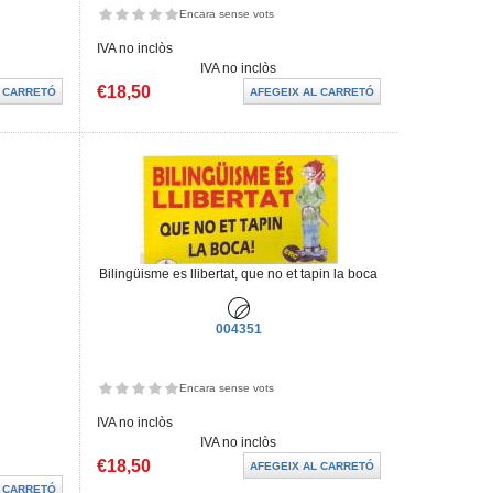
Encara sense vots
IVA no inclòs
IVA no inclòs
€18,50
Bilingüisme es llibertat, que no et tapin la boca
004351
Encara sense vots
IVA no inclòs
IVA no inclòs
€18,50