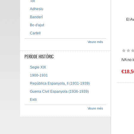
Tot
Adhesiu
Banderí
El A
Bo d'ajut
Cartell
Veure més
PERÍODE HISTÒRIC
IVA no 
Segle XIX
€18,5
1900-1931
República Espanyola, II (1931-1939)
Guerra Civil Espanyola (1936-1939)
Exili
Veure més