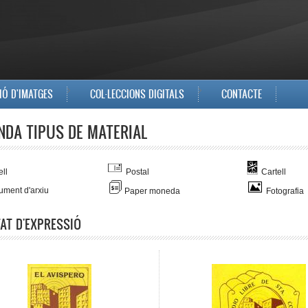
IÓ D'IMATGES
COL·LECCIONS DIGITALS
CONTACTE
NDA TIPUS DE MATERIAL
ll
Postal
Cartell
ment d'arxiu
Paper moneda
Fotografia
TAT D'EXPRESSIÓ