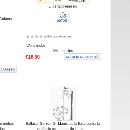
Llibertat d'emissió
. Coloma
007251
Encara sense vots
IVA no inclòs
IVA no inclòs
€18,50
 no podrán
Baltasar Garzón. Sr. Magistrat, la lluita contra la
ias
violència és un objectiu lloable ...