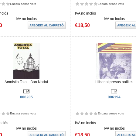
Encara sense vots
Encara sense vots
inclòs
IVA no inclòs
IVA no inclòs
IVA no inclòs
0
€18,50
Amnistia Total : Bon Nadal
Llibertat presos polítics
006205
006194
Encara sense vots
Encara sense vots
inclòs
IVA no inclòs
IVA no inclòs
IVA no inclòs
0
€18,50