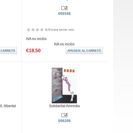
006548
Encara sense vots
IVA no inclòs
IVA no inclòs
€18,50
, llibertat
Solidaritat Amnistia
006206