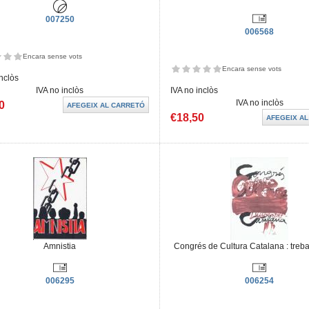
007250
006568
Encara sense vots
Encara sense vots
inclòs
IVA no inclòs
IVA no inclòs
IVA no inclòs
0
€18,50
Amnistia
Congrés de Cultura Catalana : treball
006295
006254