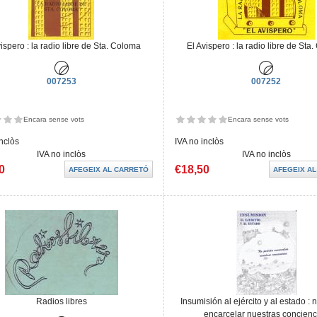
vispero : la radio libre de Sta. Coloma
El Avispero : la radio libre de Sta
007253
007252
Encara sense vots
Encara sense vots
inclòs
IVA no inclòs
IVA no inclòs
IVA no inclòs
0
€18,50
Radios libres
Insumisión al ejército y al estado :
encarcelar nuestras concienc