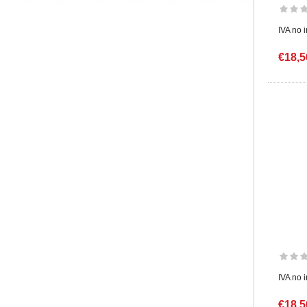
IVA no 
€18,5
IVA no 
€18,5