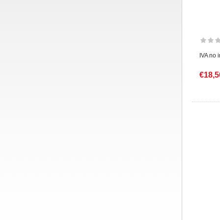
IVA no 
€18,5