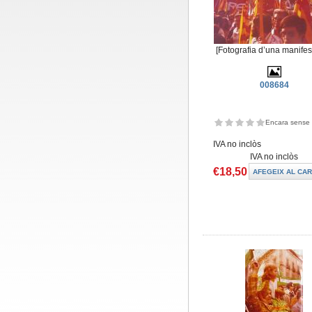
[Fotografia d’una manifes
008684
Encara sense 
IVA no inclòs
IVA no inclòs
€18,50