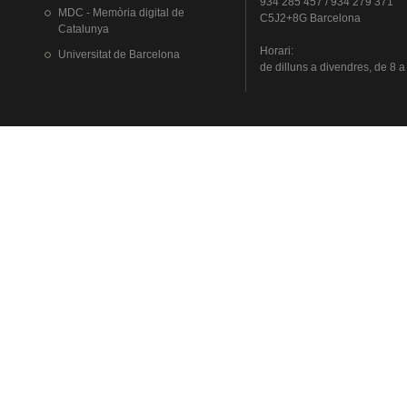
934 285 457 / 934 279 371
MDC - Memòria digital de
C5J2+8G Barcelona
Catalunya
Horari
:
Universitat
de Barcelona
de
dilluns
a
divendres
, de 8 a