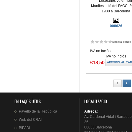
Lesbianes volem ser
Manifestació del FAGC, 2
1980 a Barcelona
008626
Encara sense 
IVA no inclòs
IVA no inclòs
€18,50
Pàgines
1
2
ENLLAÇOS ÚTILS
LOCALITZACIÓ
Pavelló
de la
República
Adreça
:
Av.
Cardenal
Vidal i
Barraque
Web del
CRAI
36
08035 Barcelona
BIPADI