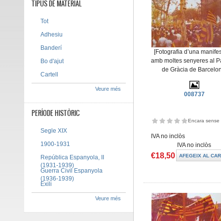
TIPUS DE MATERIAL
Tot
Adhesiu
Banderí
[Fotografia d’una manife
amb moltes senyeres al P
Bo d'ajut
de Gràcia de Barcelo
Cartell
Veure més
008737
PERÍODE HISTÒRIC
Encara sense 
Segle XIX
IVA no inclòs
1900-1931
IVA no inclòs
€18,50
República Espanyola, II
(1931-1939)
Guerra Civil Espanyola
(1936-1939)
Exili
Veure més