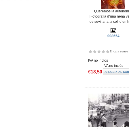
Queremos la autonom
[Fotografia d’una nena v
de sevillana, a coll d’un
008654
Encara sense 
IVA no inclòs
IVA no inclòs
€18,50