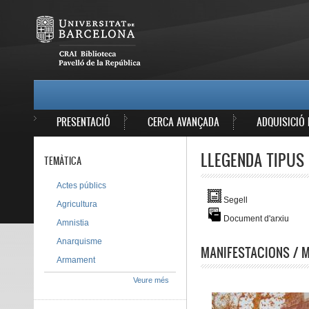
Vés al contingut
MAIN MENU
PRESENTACIÓ
CERCA AVANÇADA
ADQUISICIÓ 
LLEGENDA TIPUS 
TEMÀTICA
Actes públics
Segell
Agricultura
Document d'arxiu
Amnistia
Anarquisme
MANIFESTACIONS / M
Armament
Veure més