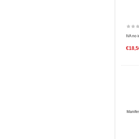
IVA no 
€18,5
Manifes