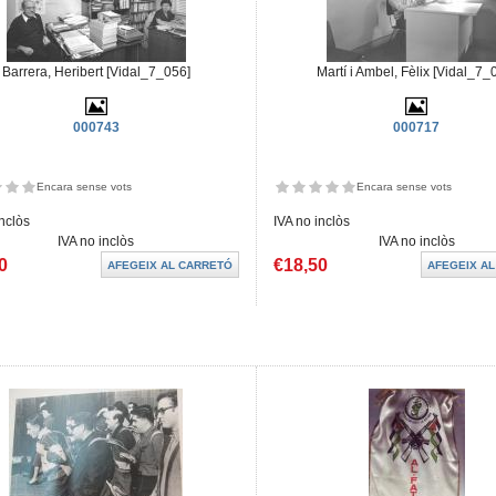
Barrera, Heribert [Vidal_7_056]
Martí i Ambel, Fèlix [Vidal_7_
000743
000717
Encara sense vots
Encara sense vots
inclòs
IVA no inclòs
IVA no inclòs
IVA no inclòs
0
€18,50