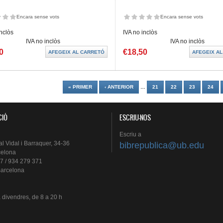
Encara sense vots
Encara sense vots
inclòs
IVA no inclòs
IVA no inclòs
IVA no inclòs
0
€18,50
es
« PRIMER
‹ ANTERIOR
…
21
22
23
24
CIÓ
ESCRIU-NOS
Escriu
a
al
Vidal i
Barraquer
, 34-36
bibrepublica@ub.edu
celona
7 / 934 279 371
arcelona
a
divendres
, de 8 a 20 h