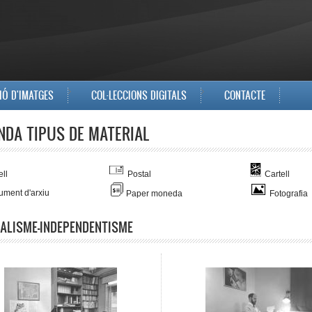
IÓ D'IMATGES
COL·LECCIONS DIGITALS
CONTACTE
NDA TIPUS DE MATERIAL
ll
Postal
Cartell
ment d'arxiu
Paper moneda
Fotografia
ALISME-INDEPENDENTISME