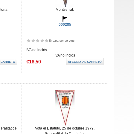
toria.
Montserrat.
000285
Encara sense vots
IVA no inclòs
IVA no inclòs
€18,50
eralitat de
Vota el Estatuto, 25 de octubre 1979,
Generalitat de Cataluña.