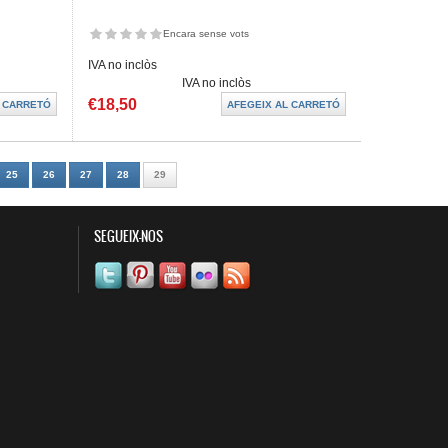
Encara sense vots
IVA no inclòs
IVA no inclòs
€18,50
25
26
27
28
29
SEGUEIX-NOS