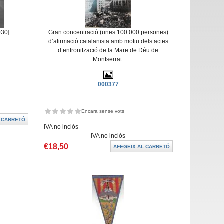
030]
Gran concentració (unes 100.000 persones)
d’afirmació catalanista amb motiu dels actes
d’entronització de la Mare de Déu de
Montserrat.
000377
Encara sense vots
IVA no inclòs
IVA no inclòs
€18,50