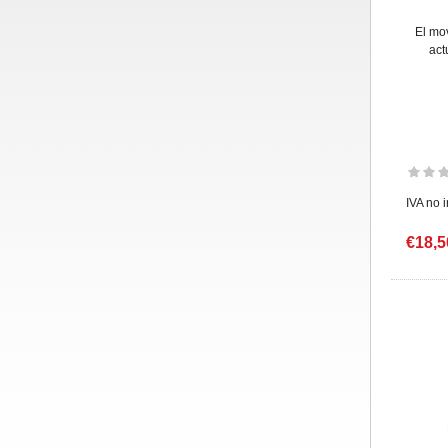
El mo
act
IVA no 
€18,5