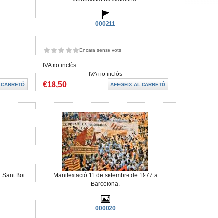
000211
Encara sense vots
IVA no inclòs
IVA no inclòs
€18,50
 Sant Boi
Manifestació 11 de setembre de 1977 a
Barcelona.
000020