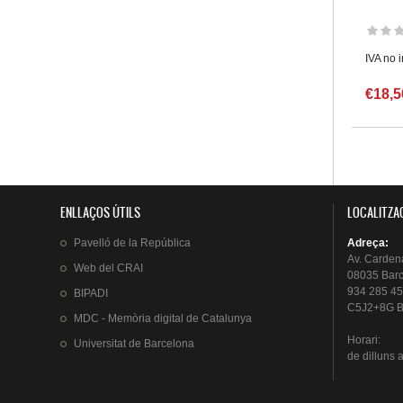
IVA no 
€18,5
Pàgin
ENLLAÇOS ÚTILS
LOCALITZA
Pavelló
de la
República
Adreça
:
Av.
Carden
Web del
CRAI
08035 Bar
934 285 45
BIPADI
C5J2+8G B
MDC - Memòria digital de Catalunya
Horari
:
Universitat
de Barcelona
de
dilluns