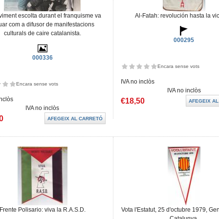
viment escolta durant el franquisme va
Al-Fatah: revolución hasta la vic
uar com a difusor de manifestacions
culturals de caire catalanista.
000295
000336
Encara sense vots
IVA no inclòs
Encara sense vots
IVA no inclòs
inclòs
€18,50
IVA no inclòs
0
Frente Polisario: viva la R.A.S.D.
Vota l'Estatut, 25 d'octubre 1979, Gen
Catalunya.