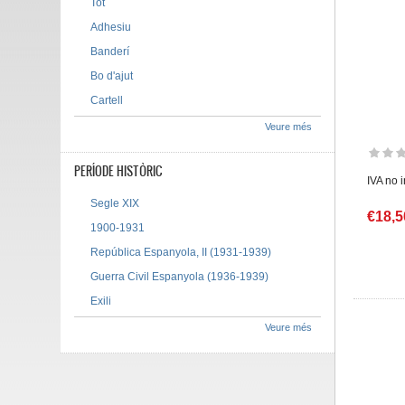
Tot
Adhesiu
Banderí
Bo d'ajut
Cartell
Veure més
PERÍODE HISTÒRIC
IVA no 
Segle XIX
€18,5
1900-1931
República Espanyola, II (1931-1939)
Guerra Civil Espanyola (1936-1939)
Exili
Veure més