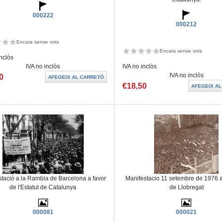
000222
000212
Encara sense vots
Encara sense vots
inclòs
IVA no inclòs
IVA no inclòs
IVA no inclòs
0
€18,50
tació a la Rambla de Barcelona a favor
Manifestacio 11 setembre de 1976 a
de l'Estatut de Catalunya
de Llobregat
000081
000021