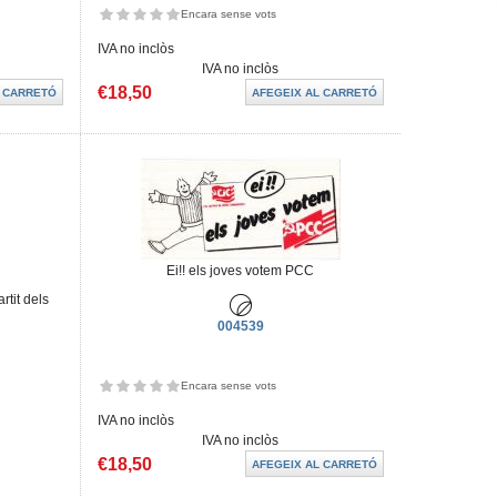
Encara sense vots
IVA no inclòs
IVA no inclòs
€18,50
Ei!! els joves votem PCC
rtit dels
004539
Encara sense vots
IVA no inclòs
IVA no inclòs
€18,50