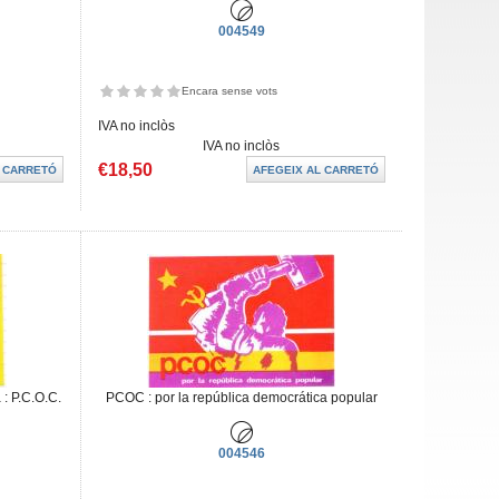
004549
Encara sense vots
IVA no inclòs
IVA no inclòs
€18,50
: P.C.O.C.
PCOC : por la república democrática popular
004546