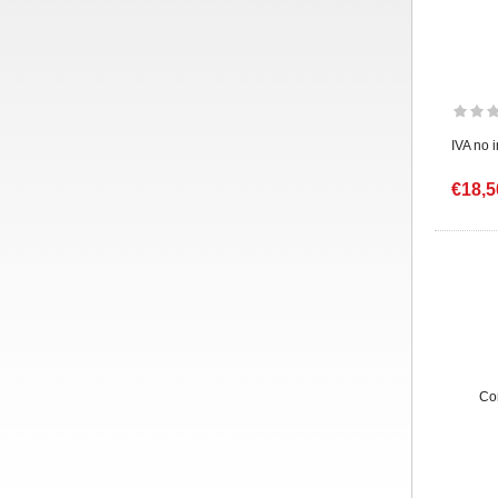
IVA no 
€18,5
Co