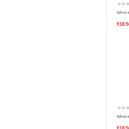
IVA no 
€18,5
IVA no 
€18,5