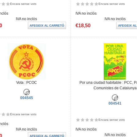
Encara sense vots
Encara sense vots
inclòs
IVA no inclòs
IVA no inclòs
IVA no inclòs
0
€18,50
Vota : PCOC
Por una ciudad habitable : PCC, Pa
Comunistes de Catalunya
004545
004541
Encara sense vots
Encara sense vots
inclòs
IVA no inclòs
IVA no inclòs
IVA no inclòs
0