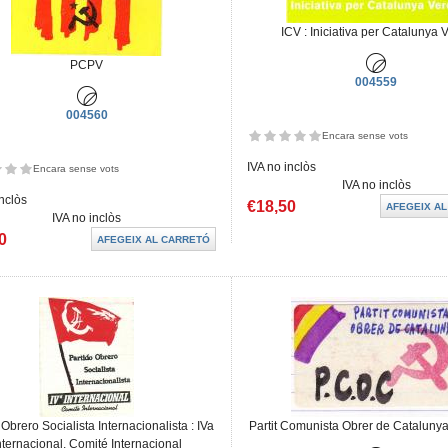
ICV : Iniciativa per Catalunya 
PCPV
004559
004560
Encara sense vots
IVA no inclòs
Encara sense vots
IVA no inclòs
inclòs
€18,50
IVA no inclòs
0
 Obrero Socialista Internacionalista : IVa
Partit Comunista Obrer de Catalunya 
nternacional, Comité Internacional