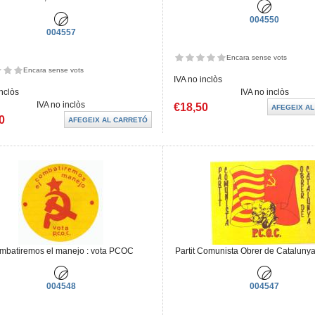
004550
004557
Encara sense vots
Encara sense vots
IVA no inclòs
inclòs
IVA no inclòs
IVA no inclòs
€18,50
0
mbatiremos el manejo : vota PCOC
Partit Comunista Obrer de Catalunya 
004548
004547