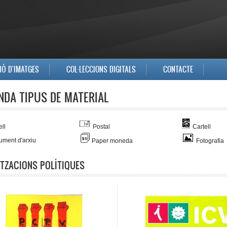
IÓ D'IMATGES
COL·LECCIONS DIGITALS
CONTACTE
NDA TIPUS DE MATERIAL
ll
Postal
Cartell
ment d'arxiu
Paper moneda
Fotografia
TZACIONS POLÍTIQUES