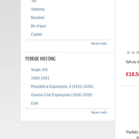
Tot
Adhesiu
Banderí
Bo d'ajut
Cartell
Veure més
PERÍODE HISTÒRIC
IVA no 
Segle XIX
€18,5
1900-1931
República Espanyola, II (1931-1939)
Guerra Civil Espanyola (1936-1939)
Exili
Veure més
Partido
I