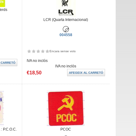
Verds
LCR (Quarta Internacional)
004558
Encara sense vots
IVA no inclòs
IVA no inclòs
€18,50
: P.C.O.C.
PCOC