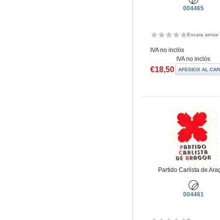
004465
Encara sense 
IVA no inclòs
IVA no inclòs
€18,50
Partido Carlista de Ar
004461