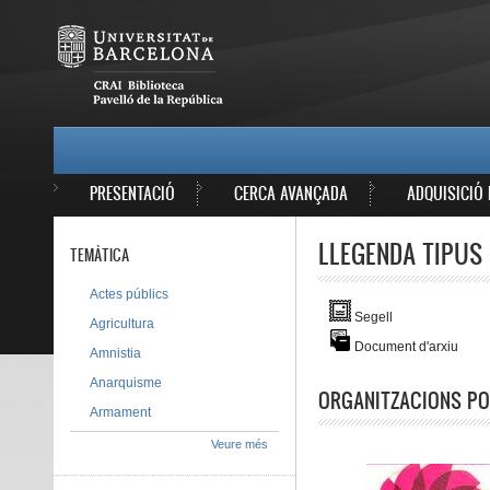
Vés al contingut
MAIN MENU
PRESENTACIÓ
CERCA AVANÇADA
ADQUISICIÓ 
LLEGENDA TIPUS 
TEMÀTICA
Actes públics
Segell
Agricultura
Document d'arxiu
Amnistia
Anarquisme
ORGANITZACIONS PO
Armament
Veure més