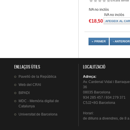
Encara sense 
IVA no inclòs
IVA no inclòs
€18,50
Pàgines
« PRIMER
‹ ANTERIOR
ENLLAÇOS ÚTILS
LOCALITZACIÓ
Pavelló
de la
República
Adreça
:
Av.
Cardenal
Vidal i
Barraque
Web del
CRAI
36
08035 Barcelona
BIPADI
934 285 457 / 934 279 371
MDC - Memòria digital de
C5J2+8G Barcelona
Catalunya
Horari
:
Universitat
de Barcelona
de
dilluns
a
divendres
, de 8 a