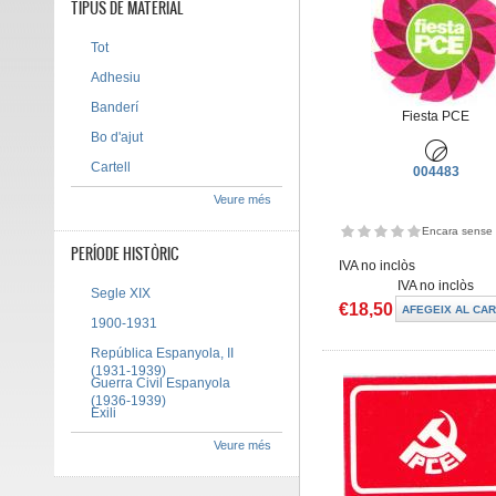
TIPUS DE MATERIAL
Tot
Adhesiu
Banderí
Fiesta PCE
Bo d'ajut
Cartell
004483
Veure més
Encara sense 
PERÍODE HISTÒRIC
IVA no inclòs
IVA no inclòs
Segle XIX
€18,50
1900-1931
República Espanyola, II
(1931-1939)
Guerra Civil Espanyola
(1936-1939)
Exili
Veure més