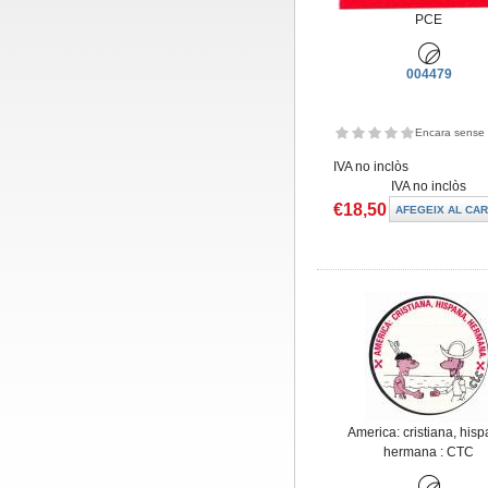
PCE
004479
Encara sense 
IVA no inclòs
IVA no inclòs
€18,50
America: cristiana, hisp
hermana : CTC