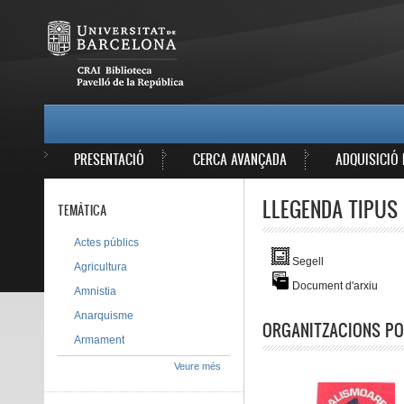
Vés al contingut
MAIN MENU
PRESENTACIÓ
CERCA AVANÇADA
ADQUISICIÓ 
LLEGENDA TIPUS 
TEMÀTICA
Actes públics
Segell
Agricultura
Document d'arxiu
Amnistia
Anarquisme
ORGANITZACIONS PO
Armament
Veure més