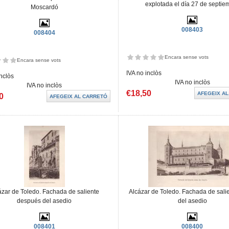
explotada el día 27 de septie
Moscardó
008403
008404
Encara sense vots
Encara sense vots
IVA no inclòs
inclòs
IVA no inclòs
IVA no inclòs
€18,50
0
ázar de Toledo. Fachada de saliente
Alcázar de Toledo. Fachada de sali
después del asedio
del asedio
008401
008400