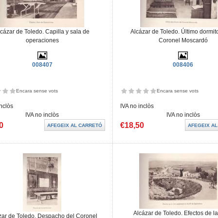
lcázar de Toledo. Capilla y sala de
Alcázar de Toledo. Último dormito
operaciones
Coronel Moscardó
008407
008406
Encara sense vots
Encara sense vots
inclòs
IVA no inclòs
IVA no inclòs
IVA no inclòs
0
€18,50
Alcázar de Toledo. Efectos de l
zar de Toledo. Despacho del Coronel