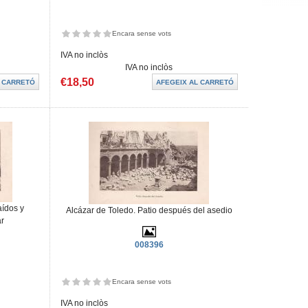
Encara sense vots
IVA no inclòs
IVA no inclòs
€18,50
aídos y
Alcázar de Toledo. Patio después del asedio
r
008396
Encara sense vots
IVA no inclòs