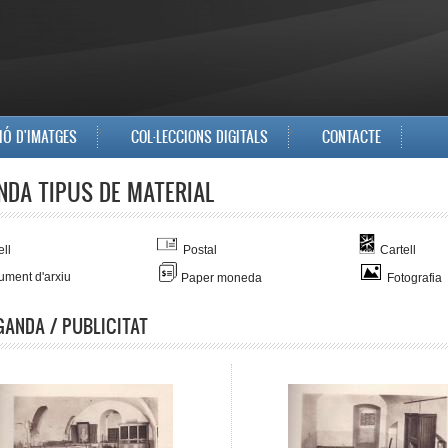
IÓ D'IMATGES
COL·LECCIONS DIGITALS
CONTACTE
NDA TIPUS DE MATERIAL
ll
Postal
Cartell
ment d'arxiu
Paper moneda
Fotografia
ANDA / PUBLICITAT