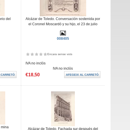
rio del
Alcázar de Toledo. Conversación sostenida por
el Coronel Moscardó y su hijo, el 23 de julio
008405
Encara sense vots
IVA no inclòs
IVA no inclòs
€18,50
a mina
Alcázar de Toledo. Fachada sur después del