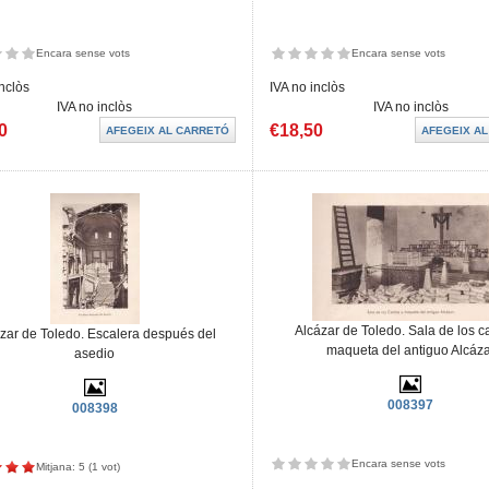
Encara sense vots
Encara sense vots
inclòs
IVA no inclòs
IVA no inclòs
IVA no inclòs
0
€18,50
Alcázar de Toledo. Sala de los c
zar de Toledo. Escalera después del
maqueta del antiguo Alcáza
asedio
008397
008398
Encara sense vots
Mitjana:
5
(
1
vot)