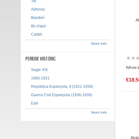
Tot
Adhesiu
Banderí
A
Bo d'ajut
Cartell
Veure més
PERÍODE HISTÒRIC
IVA no 
Segle XIX
1900-1931
€18,5
República Espanyola, II (1931-1939)
Guerra Civil Espanyola (1936-1939)
Exili
Veure més
Alcá