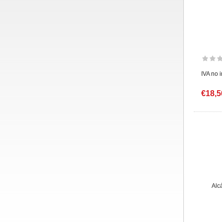
IVA no 
€18,5
Alc