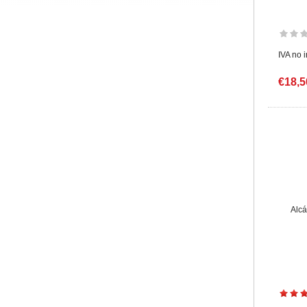
IVA no 
€18,5
Alcá