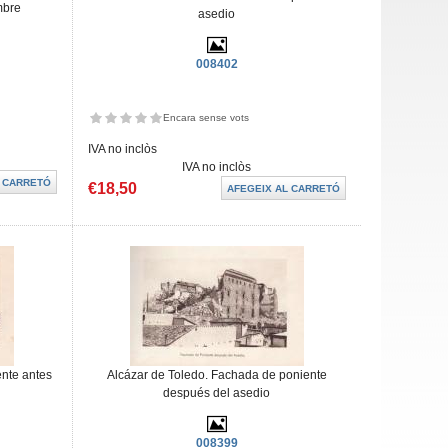
mbre
asedio
008402
Encara sense vots
IVA no inclòs
IVA no inclòs
€18,50
ente antes
Alcázar de Toledo. Fachada de poniente
después del asedio
008399