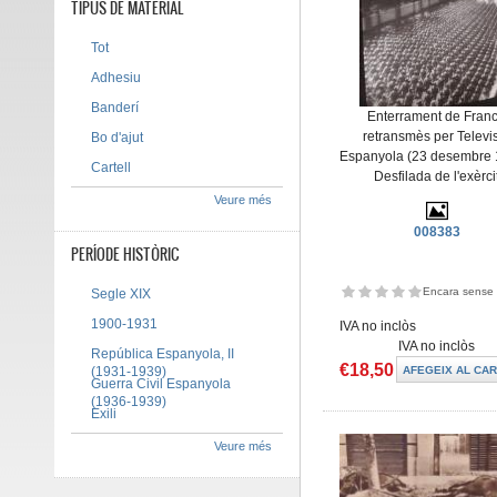
TIPUS DE MATERIAL
Tot
Adhesiu
Banderí
Enterrament de Fran
retransmès per Televi
Bo d'ajut
Espanyola (23 desembre 
Cartell
Desfilada de l'exèrci
Veure més
008383
PERÍODE HISTÒRIC
Encara sense 
Segle XIX
1900-1931
IVA no inclòs
IVA no inclòs
República Espanyola, II
€18,50
(1931-1939)
Guerra Civil Espanyola
(1936-1939)
Exili
Veure més