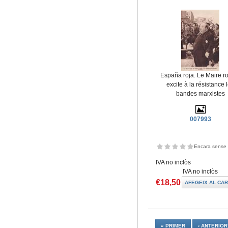
España roja. Le Maire r
excite à la résistance 
bandes marxistes
007993
Encara sense 
IVA no inclòs
IVA no inclòs
€18,50
Pàgines
« PRIMER
‹ ANTERIOR