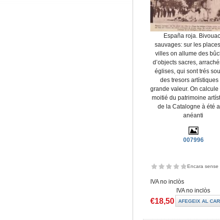
España roja. Bivoua
sauvages: sur les place
villes on allume des bû
d’objects sacres, arrach
églises, qui sont trés so
des tresors artístiques
grande valeur. On calcule
moitié du patrimoine artís
de la Catalogne à été a
anéanti
007996
Encara sense 
IVA no inclòs
IVA no inclòs
€18,50