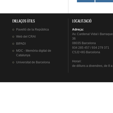
ENLLAÇOS ÚTILS
LOCALITZACIÓ
Pavelló
de la
República
Adreça
:
Av.
Cardenal
Vidal i
Barraque
Web del
CRAI
36
08035 Barcelona
BIPADI
934 285 457 / 934 279 371
MDC - Memòria digital de
C5J2+8G Barcelona
Catalunya
Horari
:
Universitat
de Barcelona
de
dilluns
a
divendres
, de 8 a