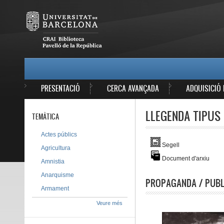
Vés al contingut
MAIN MENU
PRESENTACIÓ
CERCA AVANÇADA
ADQUISICIÓ 
LLEGENDA TIPUS 
TEMÀTICA
Actes públics
Segell
Agricultura
Document d'arxiu
Amnistia
Anarquisme
PROPAGANDA / PUBL
Armament
Veure més