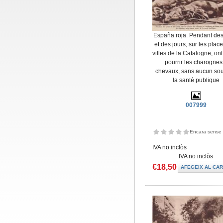
España roja. Pendant des
et des jours, sur les plac
villes de la Catalogne, ont
pourrir les charognes
chevaux, sans aucun sou
la santé publique
007999
Encara sense 
IVA no inclòs
IVA no inclòs
€18,50