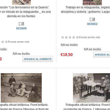
ición "Los ferroviarios en la Guerra".
Trabajo en la retaguardia, organi
r un minuto en la retaguardia _ es una
disciplina y victoria : gobierno: Larg
derrota en los frentes
003902
003909
Encara sense vots
Encara sense vots
IVA no inclòs
inclòs
IVA no inclòs
IVA no inclòs
€18,50
0
grafia oficial británica: Front britànic
Fotografia oficial británica: Front 
dental de França.Ofensiva al front de
occidental de França. L'ofensiva 