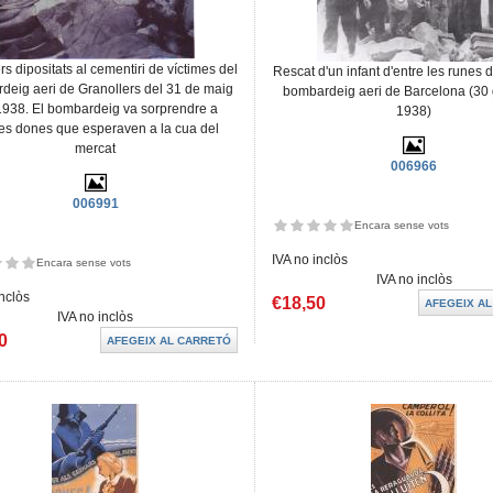
s dipositats al cementiri de víctimes del
Rescat d'un infant d'entre les runes 
deig aeri de Granollers del 31 de maig
bombardeig aeri de Barcelona (30
1938. El bombardeig va sorprendre a
1938)
es dones que esperaven a la cua del
mercat
006966
006991
Encara sense vots
IVA no inclòs
Encara sense vots
IVA no inclòs
inclòs
€18,50
IVA no inclòs
0