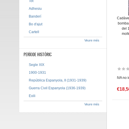
Tot
Adhesiu
Banderí
Cadàver
bombar
Bo d'ajut
del 
Cartell
molt
Veure més
PERÍODE HISTÒRIC
Segle XIX
1900-1931
IVA no 
República Espanyola, II (1931-1939)
Guerra Civil Espanyola (1936-1939)
€18,5
Exili
Veure més