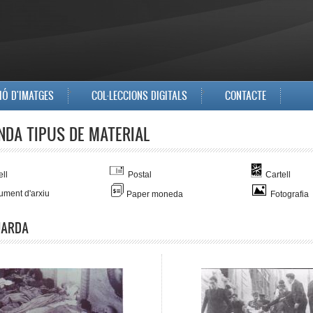
IÓ D'IMATGES
COL·LECCIONS DIGITALS
CONTACTE
NDA TIPUS DE MATERIAL
ll
Postal
Cartell
ment d'arxiu
Paper moneda
Fotografia
UARDA