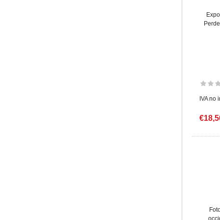
Expos
Perde
IVA no 
€18,5
Foto
occi