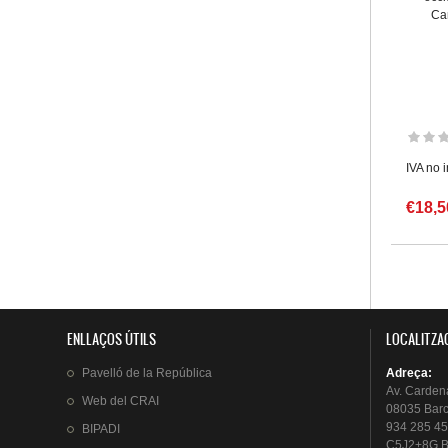
Cam
IVA no 
€18,5
Pàgin
ENLLAÇOS ÚTILS
LOCALITZA
Pavelló
de la
República
Adreça
:
Av.
Carden
Web del
CRAI
08035 Bar
934 285 45
BIPADI
C5J2+8G B