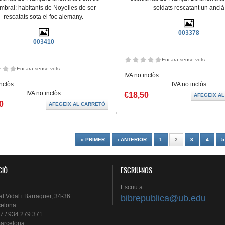
brai: habitants de Noyelles de ser
soldats rescatant un ancià
rescatats sota el foc alemany.
003378
003410
Encara sense vots
Encara sense vots
IVA no inclòs
inclòs
IVA no inclòs
IVA no inclòs
€18,50
0
es
« PRIMER
‹ ANTERIOR
1
2
3
4
5
CIÓ
ESCRIU-NOS
Escriu
a
al
Vidal i
Barraquer
, 34-36
bibrepublica@ub.edu
celona
7 / 934 279 371
arcelona