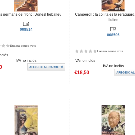
ls germans del front : Dones! treballeu
Camperol! : la collita és la reraguar
lluiten
008514
008506
Encara sense vots
Encara sense vots
inclòs
IVA no inclòs
IVA no inclòs
IVA no inclòs
0
€18,50