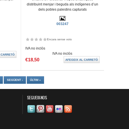
distribuint menjar i beguda als indígenes d’un
dels pobles palestins capturats
003247
Encara sense vots
IVA no inclòs
IVA no inclòs
€18,50
SEGÜENT ›
ÚLTIM »
SEGUEIX-NOS