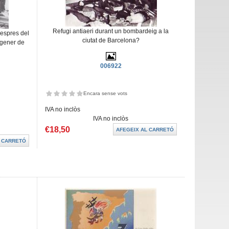
Refugi antiaeri durant un bombardeig a la
despres del
ciutat de Barcelona?
 gener de
006922
Encara sense vots
IVA no inclòs
IVA no inclòs
€18,50