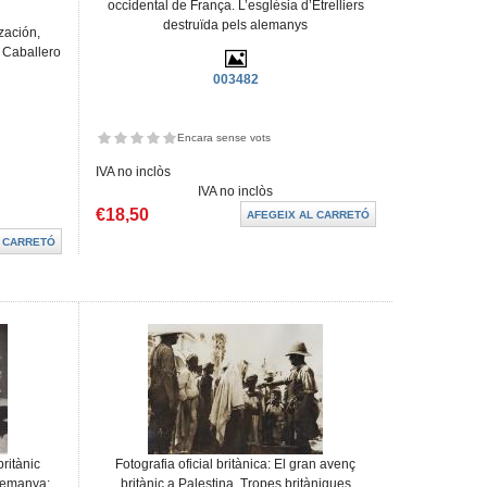
occidental de França. L’església d’Etrelliers
destruïda pels alemanys
zación,
o Caballero
003482
Encara sense vots
IVA no inclòs
IVA no inclòs
€18,50
britànic
Fotografia oficial britànica: El gran avenç
alemanya:
britànic a Palestina. Tropes britàniques