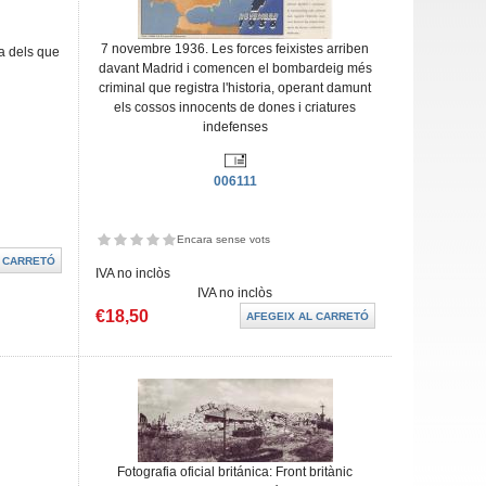
7 novembre 1936. Les forces feixistes arriben
da dels que
davant Madrid i comencen el bombardeig més
criminal que registra l'historia, operant damunt
els cossos innocents de dones i criatures
indefenses
006111
Encara sense vots
IVA no inclòs
IVA no inclòs
€18,50
Fotografia oficial británica: Front britànic