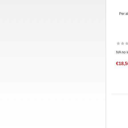
Per a
IVA no 
€18,5