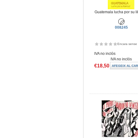
Guatemala lucha por su li
008245
Encara sense 
IVA no inclòs
IVA no inclòs
€18,50