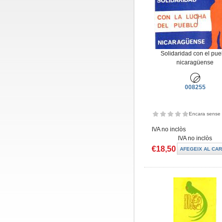
Solidaridad con el pue
nicaragüense
008255
Encara sense 
IVA no inclòs
IVA no inclòs
€18,50