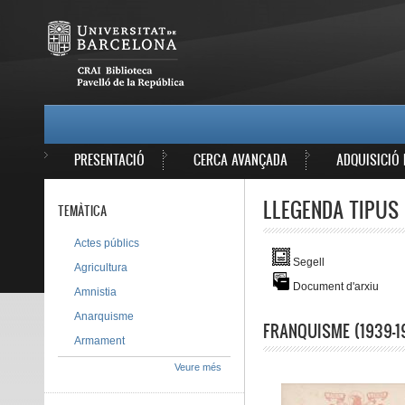
Vés al contingut
MAIN MENU
PRESENTACIÓ
CERCA AVANÇADA
ADQUISICIÓ 
LLEGENDA TIPUS 
TEMÀTICA
Actes públics
Segell
Agricultura
Document d'arxiu
Amnistia
Anarquisme
FRANQUISME (1939-1
Armament
Veure més