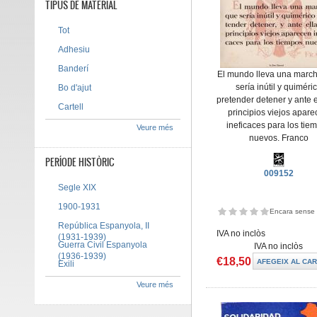
TIPUS DE MATERIAL
Tot
Adhesiu
Banderí
El mundo lleva una marc
sería inútil y quiméri
Bo d'ajut
pretender detener y ante e
Cartell
principios viejos apar
ineficaces para los tie
Veure més
nuevos. Franco
PERÍODE HISTÒRIC
009152
Segle XIX
1900-1931
Encara sense 
República Espanyola, II
IVA no inclòs
(1931-1939)
Guerra Civil Espanyola
IVA no inclòs
(1936-1939)
€18,50
Exili
Veure més