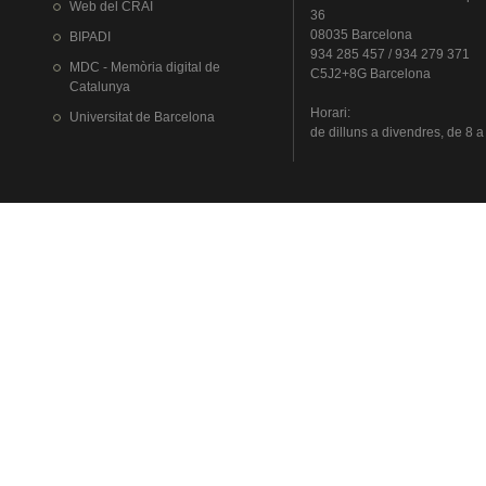
Web del
CRAI
36
08035 Barcelona
BIPADI
934 285 457 / 934 279 371
MDC - Memòria digital de
C5J2+8G Barcelona
Catalunya
Horari
:
Universitat
de Barcelona
de
dilluns
a
divendres
, de 8 a