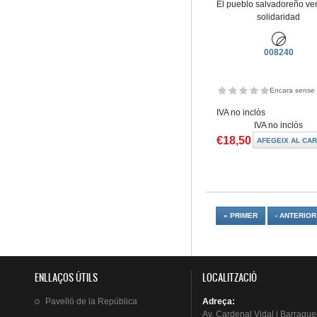
El pueblo salvadoreño ven
solidaridad
008240
Encara sense 
IVA no inclòs
IVA no inclòs
€18,50
Pàgines
« PRIMER
‹ ANTERIOR
ENLLAÇOS ÚTILS
LOCALITZACIÓ
Pavelló
de la
República
Adreça
:
Av.
Cardenal
Vidal i
Barraque