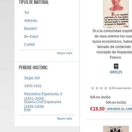
TIPUS DE MATERIAL
Tot
Adhesiu
Banderí
Si a la comunidad espirit
de raza unimos los nu
Bo d'ajut
lazos económicos, hab
Cartell
llenado de contenido 
concepto de hispanid
Veure més
Franco
PERÍODE HISTÒRIC
009125
Segle XIX
1900-1931
Encara sense 
República Espanyola, II
IVA no inclòs
(1931-1939)
Guerra Civil Espanyola
IVA no inclòs
(1936-1939)
€18,50
Exili
Veure més