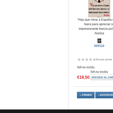
“Hay que mirar a España
fuera para apreciar 
impresionante fuerza polí
Areilza
009116
Encara sense 
IVA no inclòs
IVA no inclòs
€18,50
Pàgines
« PRIMER
‹ ANTERIOR