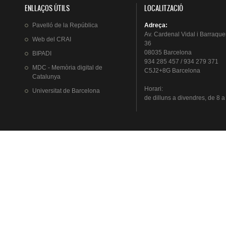
ENLLAÇOS ÚTILS
LOCALITZACIÓ
Pavelló
de la
República
Adreça
:
Av.
Cardenal
Vidal i
Barraque
Web del
CRAI
36
08035 Barcelona
BIPADI
934 285 457 / 934 279 371
MDC - Memòria digital de
C5J2+8G Barcelona
Catalunya
Horari
:
Universitat
de Barcelona
de
dilluns
a
divendres
, de 8 a