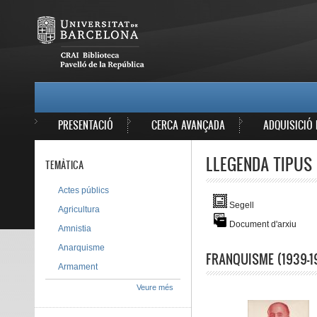
Vés al contingut
MAIN MENU
PRESENTACIÓ
CERCA AVANÇADA
ADQUISICIÓ 
LLEGENDA TIPUS 
TEMÀTICA
Actes públics
Segell
Agricultura
Document d'arxiu
Amnistia
Anarquisme
FRANQUISME (1939-1
Armament
Veure més