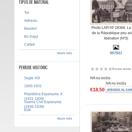
TIPUS DE MATERIAL
Tot
Adhesiu
Photo LAPI Nº 28366. La
Banderí
de la République peu ava
Bo d'ajut
libération (Nº3)
Cartell
007921
Veure més
PERÍODE HISTÒRIC
Encara sense 
Segle XIX
IVA no inclòs
IVA no inclòs
1900-1931
€18,50
República Espanyola, II
(1931-1939)
Guerra Civil Espanyola
(1936-1939)
Exili
Veure més