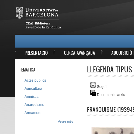
Vés al contingut
MAIN MENU
PRESENTACIÓ
CERCA AVANÇADA
ADQUISICIÓ 
LLEGENDA TIPUS 
TEMÀTICA
Actes públics
Segell
Agricultura
Document d'arxiu
Amnistia
Anarquisme
FRANQUISME (1939-1
Armament
Veure més