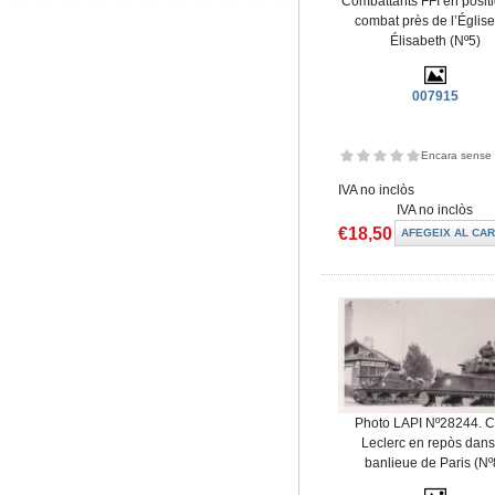
Combattants FFI en posit
combat près de l’Église
Élisabeth (Nº5)
007915
Encara sense 
IVA no inclòs
IVA no inclòs
€18,50
Photo LAPI Nº28244. 
Leclerc en repòs dans
banlieue de Paris (Nº