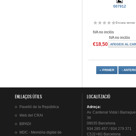
007912
Encara sense 
IVA no inclòs
IVA no inclòs
€18,50
Pàgines
« PRIMER
‹ ANTERI
ENLLAÇOS ÚTILS
LOCALITZACIÓ
Pavelló
de la
República
Adreça
:
Av.
Cardenal
Vidal i
Barraque
Web del
CRAI
36
08035 Barcelona
BIPADI
934 285 457 / 934 279 371
MDC - Memòria digital de
C5J2+8G Barcelona