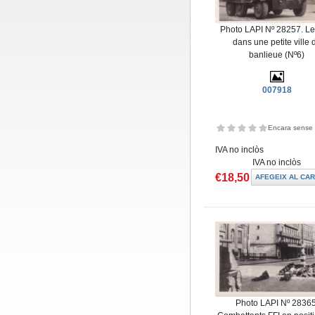
Photo LAPI Nº 28257. Le
dans une petite ville 
banlieue (Nº6)
007918
Encara sense 
IVA no inclòs
IVA no inclòs
€18,50
Photo LAPI Nº 28365