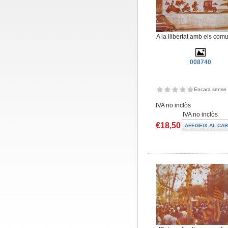
A la llibertat amb els com
008740
Encara sense 
IVA no inclòs
IVA no inclòs
€18,50