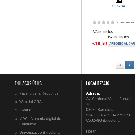
008734
Encara sense 
IVA no inclòs
IVA no inclòs
€18,50
Pàgines
1
2
ENLLAÇOS ÚTILS
LOCALITZACIÓ
Pavelló
de la
República
Adreça
:
Av.
Cardenal
Vidal i
Barraque
Web del
CRAI
36
08035 Barcelona
BIPADI
934 285 457 / 934 279 371
MDC - Memòria digital de
C5J2+8G Barcelona
Catalunya
Horari
:
Universitat
de Barcelona