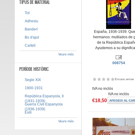
TIPUS DE MATERIAL
Tot
Adhesiu
Banderí
España, 1936-1939. Que
hermanos: mutilados de 
Bo d'ajut
de la República Españ
Cartell
Ayudemos a su dignific
Veure més
008754
PERÍODE HISTÒRIC
Encara sense 
Segle XIX
1900-1931
IVA no inclòs
IVA no inclòs
República Espanyola, II
€18,50
(1931-1939)
Guerra Civil Espanyola
(1936-1939)
Exili
Veure més