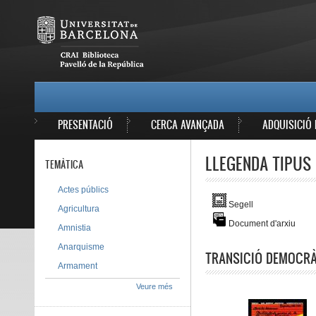
Vés al contingut
MAIN MENU
PRESENTACIÓ
CERCA AVANÇADA
ADQUISICIÓ 
LLEGENDA TIPUS 
TEMÀTICA
Actes públics
Segell
Agricultura
Document d'arxiu
Amnistia
Anarquisme
TRANSICIÓ DEMOCRÀT
Armament
Veure més