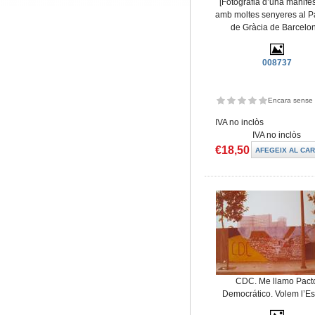
[Fotografia d’una manife
amb moltes senyeres al P
de Gràcia de Barcelo
008737
Encara sense 
IVA no inclòs
IVA no inclòs
€18,50
CDC. Me llamo Pact
Democrático. Volem l’Es