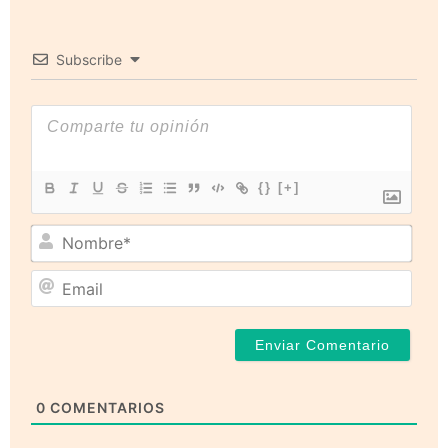
Subscribe
{}
[+]
Nom
Emai
0
COMENTARIOS