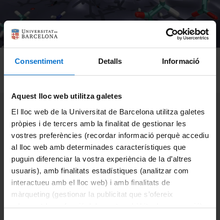
Consentiment
Detalls
Informació
Aquest lloc web utilitza galetes
El lloc web de la Universitat de Barcelona utilitza galetes
Adsorption of wastewater
pròpies i de tercers amb la finalitat de gestionar les
pollutants on amorphous
vostres preferències (recordar informació perquè accediu
al lloc web amb determinades característiques que
TiO2: an atomistic
puguin diferenciar la vostra experiència de la d’altres
simulation study
usuaris), amb finalitats estadístiques (analitzar com
interactueu amb el lloc web) i amb finalitats de
màrqueting (gestionar la publicitat que s’ofereix
adequant-la en funció dels vostres hàbits de navegació).
Categories:
News
Per obtenir més informació sobre les galetes podeu