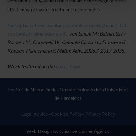
amorphous TiO
, which could enhance the design of more
2
efficient wastewater treatment technologies.
Adsorption of wastewater pollutants on amorphous TiO2:
an atomistic simulation study.
von Einem M.; Balzaretti F.;
Romero M.; Dononelli W.; Colombi Ciacchi L.; Franzese G.;
Köppen-Hannemann S.
Mater. Adv.
, 2026,
7
, 2017-2038.
Work featured on the
cover front
Institut de Nanociència i Nanotecnologia de la Univeristat
de Barcelona
Legal Advice
·
Cookies Policy
·
Privacy Policy
Web Design by Creative Corner Agency