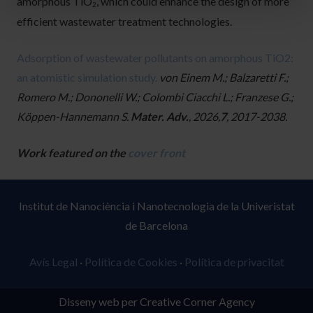
amorphous TiO
, which could enhance the design of more
2
efficient wastewater treatment technologies.
Adsorption of wastewater pollutants on amorphous TiO2:
an atomistic simulation study.
von Einem M.; Balzaretti F.;
Romero M.; Dononelli W.; Colombi Ciacchi L.; Franzese G.;
Köppen-Hannemann S.
Mater. Adv.
, 2026,
7
, 2017-2038.
Work featured on the
cover front
Institut de Nanociència i Nanotecnologia de la Univeristat
de Barcelona
Avís Legal
·
Política de Cookies
·
Política de privacitat
Disseny web per Creative Corner Agency