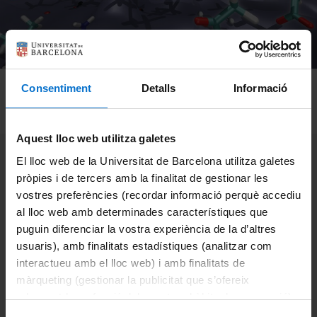
Consentiment
Detalls
Informació
Aquest lloc web utilitza galetes
El lloc web de la Universitat de Barcelona utilitza galetes
Adsorption of wastewater
pròpies i de tercers amb la finalitat de gestionar les
pollutants on amorphous
vostres preferències (recordar informació perquè accediu
al lloc web amb determinades característiques que
TiO2: an atomistic
puguin diferenciar la vostra experiència de la d’altres
simulation study
usuaris), amb finalitats estadístiques (analitzar com
interactueu amb el lloc web) i amb finalitats de
màrqueting (gestionar la publicitat que s’ofereix
adequant-la en funció dels vostres hàbits de navegació).
Categories:
Notícies
Per obtenir més informació sobre les galetes podeu