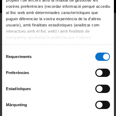
pròpies i de tercers amb la finalitat de gestionar les
vostres preferències (recordar informació perquè accediu
al lloc web amb determinades característiques que
puguin diferenciar la vostra experiència de la d’altres
Aplicació: Quantum
usuaris), amb finalitats estadístiques (analitzar com
interactueu amb el lloc web) i amb finalitats de
Tycoon
màrqueting (gestionar la publicitat que s’ofereix
adequant-la en funció dels vostres hàbits de navegació).
Per obtenir més informació sobre les galetes podeu
Selecció
consultar la
Política de galetes del lloc web de la
Requeriments
de
Categories:
Divulgació
,
Notícies
Universitat de Barcelona
.
consentiment
Preferències
Desenvolupada l’aplicació del joc divulgatiu Quantum
Estadístiques
Tycoon sobre algoritmes de computació quàntica.
Aquesta aplicació ha estat desenvolupada amb la
Màrqueting
supervisió dels Dr. Bruno Julià (ICCUB) i Dr. Carlos Calero