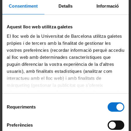
delivery, biosensors and
Consentiment
Detalls
Informació
in some bone
regeneration
Aquest lloc web utilitza galetes
El lloc web de la Universitat de Barcelona utilitza galetes
pròpies i de tercers amb la finalitat de gestionar les
vostres preferències (recordar informació perquè accediu
Categories:
Notícies
al lloc web amb determinades característiques que
puguin diferenciar la vostra experiència de la d’altres
usuaris), amb finalitats estadístiques (analitzar com
In this work, researchers from
Thin-film and
interactueu amb el lloc web) i amb finalitats de
màrqueting (gestionar la publicitat que s’ofereix
Nanostructure electrodeposition Group (GE-CPN)
have
adequant-la en funció dels vostres hàbits de navegació).
developed an electrochemical procedure for the
Per obtenir més informació sobre les galetes podeu
Selecció
preparation) of hydroxyapatite (HAP)
consultar la
Política de galetes del lloc web de la
Requeriments
de
micro/nanostructures for applications in drug delivery,
Universitat de Barcelona
.
consentiment
biosensors and in some bone regeneration.
Preferències
Hydroxyapatite (HAP) has been extensively used as a