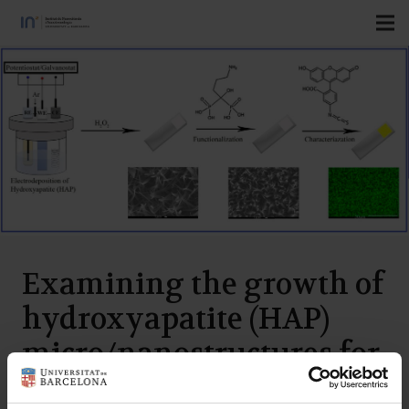
Examining the growth of
hydroxyapatite (HAP)
micro/nanostructures for
applications in drug