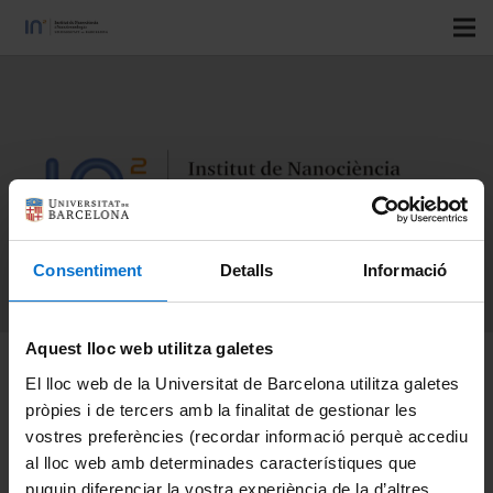
Consentiment
Detalls
Informació
Aquest lloc web utilitza galetes
IN2UB International
El lloc web de la Universitat de Barcelona utilitza galetes
pròpies i de tercers amb la finalitat de gestionar les
Research Seminar:
vostres preferències (recordar informació perquè accediu
“Marker-free monitoring
al lloc web amb determinades característiques que
puguin diferenciar la vostra experiència de la d’altres