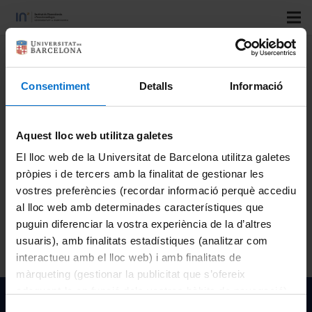
Title
: Centre d’Enginyeria i Microsistemes per a la
Instrumentació i Control
Consentiment
Detalls
Informació
Author
: Blas Garrido Fernandez
Type
: Grup Recerca
Aquest lloc web utilitza galetes
Official code
: CEMIC
El lloc web de la Universitat de Barcelona utilitza galetes
Resolution year
: 2010
pròpies i de tercers amb la finalitat de gestionar les
vostres preferències (recordar informació perquè accediu
Funded by
: ACCIÓ. Agència de Suport a l’Empresa
al lloc web amb determinades característiques que
Catalana
puguin diferenciar la vostra experiència de la d’altres
usuaris), amb finalitats estadístiques (analitzar com
interactueu amb el lloc web) i amb finalitats de
màrqueting (gestionar la publicitat que s’ofereix
adequant-la en funció dels vostres hàbits de navegació).
Institut de Nanociència i Nanotecnologia de la Univeristat
Per obtenir més informació sobre les galetes podeu