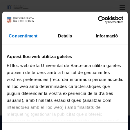
Title
: Efectos de la hipoxia/hipercapnia en la interacción
biomecánica célula-matriz pulmonar en la progresión de
Consentiment
Detalls
Informació
las enfermedades respiratorias
Author
: Ramon Farre Ventura
Aquest lloc web utilitza galetes
Type
: Projecte
El lloc web de la Universitat de Barcelona utilitza galetes
Official code
: SAF2017-85574-R
pròpies i de tercers amb la finalitat de gestionar les
Resolution year
: 2018
vostres preferències (recordar informació perquè accediu
al lloc web amb determinades característiques que
Funded by
: Ministerio de Economía y Competitividad
puguin diferenciar la vostra experiència de la d’altres
usuaris), amb finalitats estadístiques (analitzar com
interactueu amb el lloc web) i amb finalitats de
màrqueting (gestionar la publicitat que s’ofereix
adequant-la en funció dels vostres hàbits de navegació).
Institut de Nanociència i Nanotecnologia de la Univeristat
Per obtenir més informació sobre les galetes podeu