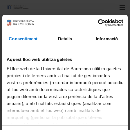
Programa Ajuts a la
Recerca Transversal de
Consentiment
Detalls
Informació
l’IN2UB (Convocatòria
Aquest lloc web utilitza galetes
ART 2022).
El lloc web de la Universitat de Barcelona utilitza galetes
pròpies i de tercers amb la finalitat de gestionar les
vostres preferències (recordar informació perquè accediu
Categories:
Convocatòries
,
al lloc web amb determinades característiques que
Convocatòries tancades
puguin diferenciar la vostra experiència de la d’altres
usuaris), amb finalitats estadístiques (analitzar com
interactueu amb el lloc web) i amb finalitats de
màrqueting (gestionar la publicitat que s’ofereix
Programa Ajuts a la Recerca Transversal de l’IN2UB
adequant-la en funció dels vostres hàbits de navegació).