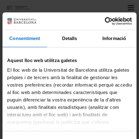
Title:
Bimetallic NiFe
Nanoparticles Supported on CeO2
Consentiment
Detalls
Informació
as Catalysts for Methane Steam
Reforming
Aquest lloc web utilitza galetes
Authors:
Andrea Braga; Marina Armengol-Profitós; Laia
El lloc web de la Universitat de Barcelona utilitza galetes
pròpies i de tercers amb la finalitat de gestionar les
Pascua-Solé; Xavier Vendrell; Lluís Soler; Isabel Serrano;
vostres preferències (recordar informació perquè accediu
Ignacio J. Villar-Garcia; Virginia Pérez-Dieste; Núria J.
al lloc web amb determinades característiques que
Divins; Jordi Llorca
puguin diferenciar la vostra experiència de la d’altres
Journal:
Acs Applied Nano Materials
usuaris), amb finalitats estadístiques (analitzar com
Vol:
interactueu amb el lloc web) i amb finalitats de
Number:
màrqueting (gestionar la publicitat que s’ofereix
adequant-la en funció dels vostres hàbits de navegació).
Start page:
Per obtenir més informació sobre les galetes podeu
Last page: