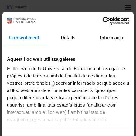
Title:
Defined covalent
attachment of three cncer drugs
Consentiment
Detalls
Informació
to DNA origami increases
citotoxicity at nanomolar
concentration
Aquest lloc web utilitza galetes
El lloc web de la Universitat de Barcelona utilitza galetes
pròpies i de tercers amb la finalitat de gestionar les
Authors:
Navarro, N.; Aviñó, A.; Domènech, Ò.; Borrell,
vostres preferències (recordar informació perquè accediu
J.H.; Eritja, R.; Fàbrega, C.
al lloc web amb determinades característiques que
Journal:
Nanomedicine: Nanotechnology, Biology and
puguin diferenciar la vostra experiència de la d’altres
Medicine
usuaris), amb finalitats estadístiques (analitzar com
Vol:
55
interactueu amb el lloc web) i amb finalitats de
Number:
màrqueting (gestionar la publicitat que s’ofereix
adequant-la en funció dels vostres hàbits de navegació).
Start page:
Per obtenir més informació sobre les galetes podeu
Last page: