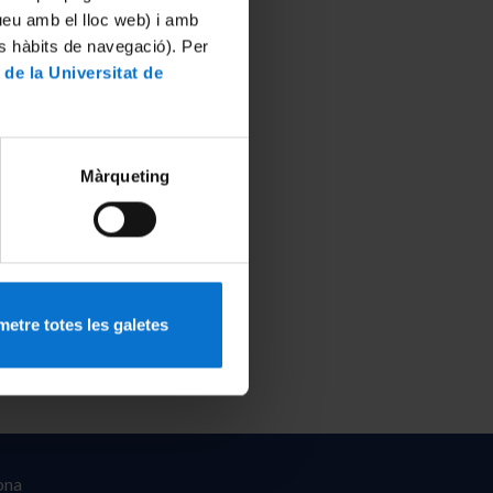
tueu amb el lloc web) i amb
es hàbits de navegació). Per
 de la Universitat de
Màrqueting
etre totes les galetes
ona