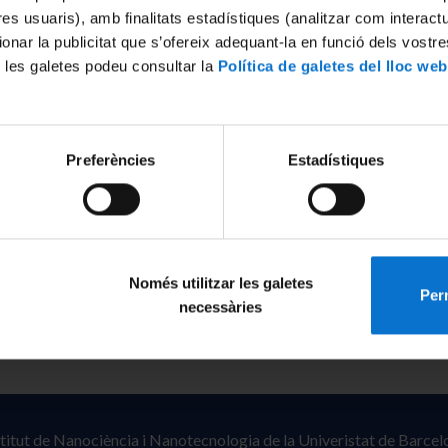
tres usuaris), amb finalitats estadístiques (analitzar com interac
ionar la publicitat que s’ofereix adequant-la en funció dels vostr
 les galetes podeu consultar la
Política de galetes del lloc web
Preferències
Estadístiques
Només utilitzar les galetes
Perm
necessàries
stitut de Nanociència i Nanotecnologia de la Univeristat de Barcel