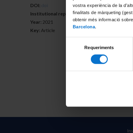
DOI:
doi
vostra experiència de la d’al
finalitats de màrqueting (gest
Institutional repositories:
obtenir més informació sobre
Year:
2021
Barcelona
.
Key:
Article
Selecció
Requeriments
de
consentiment
In