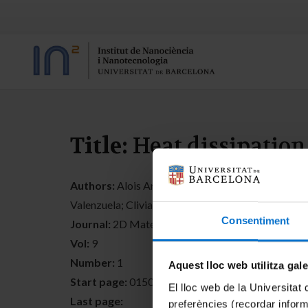
Title:
Heat dissipation
Authors:
Alois Arrighi; Elena del Corro; Daniel N
Valenzuela; Clivia M Sotomayor Torres; Marianna 
Consentiment
Journal:
2D Materials
Vol:
9
Number:
1
Aquest lloc web utilitza gal
Start page:
015005
El lloc web de la Universitat 
Last page:
preferències (recordar infor