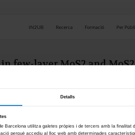
IN2UB
Recerca
Formació
Per Públ
 in few-layer MoS2 and MoS2
avarro-Urrios; Marius V Costache; Juan F Sierra; Kenji Watanabe; T
Sledzinska
Detalls
etes
de Barcelona utilitza galetes pròpies i de tercers amb la finalitat
mació perquè accediu al lloc web amb determinades característiq