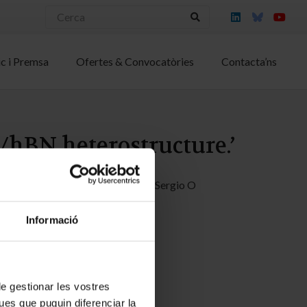
ic i Premsa
Ofertes & Convocatòries
Contacta’ns
/hBN heterostructure.’
akashi Taniguchi; Jose A Garrido; Sergio O
Informació
 de gestionar les vostres
ues que puguin diferenciar la