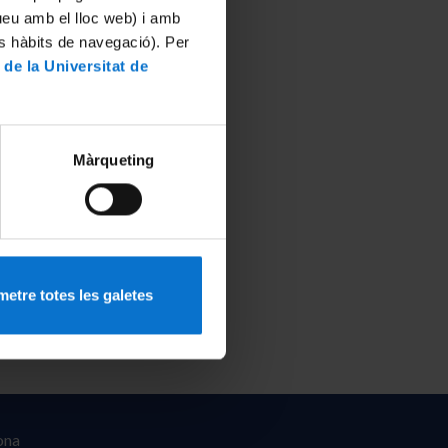
tueu amb el lloc web) i amb
es hàbits de navegació). Per
 de la Universitat de
Màrqueting
etre totes les galetes
ona