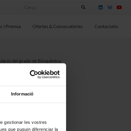
ic i Premsa
Ofertes & Convocatòries
Contacta’ns
lares del grado de Bioquímica.
Informació
 de gestionar les vostres
ues que puguin diferenciar la