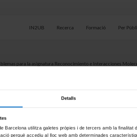
IN2UB
Recerca
Formació
Per Públ
oblemas para la asignatura Reconocimiento e Interacciones Molecu
erial, S.
Detalls
etes
de Barcelona utilitza galetes pròpies i de tercers amb la finalitat
mació perquè accediu al lloc web amb determinades característiq