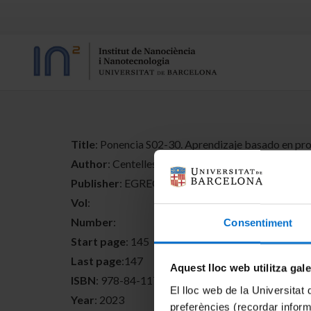
Title
: Ponencia S02-30. Aprendizaje basado en pr
Author
: Centelles, J.J.; Moreno, E.; de Atauri, P.; Imp
Publisher
: EGREGIUS ediciones
Vol
:
Number
:
Consentiment
Start page
: 145
Last page
:147
Aquest lloc web utilitza gal
ISBN
: 978-84-1177-007-1
El lloc web de la Universitat 
Year
: 2023
preferències (recordar infor