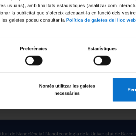
tres usuaris), amb finalitats estadístiques (analitzar com interac
ionar la publicitat que s’ofereix adequant-la en funció dels vostr
 les galetes podeu consultar la
Política de galetes del lloc web
Preferències
Estadístiques
Només utilitzar les galetes
Perm
necessàries
stitut de Nanociència i Nanotecnologia de la Univeristat de Barcel