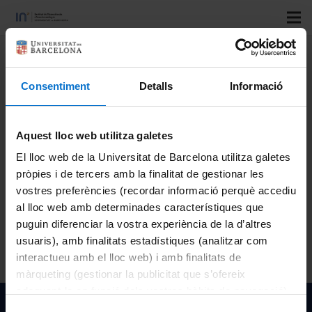
Title
: Ponencia S19.07. Enseñanza basada en historias
tradicionales: la curiosidad como método de
Consentiment
Detalls
Informació
neuroeducación en Bioquímica.
Author
: Centelles, J.J.; Moreno, E.; Imperial, S.; de Atauri, P.
Aquest lloc web utilitza galetes
Publisher
: EGREGIUS ediciones
El lloc web de la Universitat de Barcelona utilitza galetes
Vol
:
pròpies i de tercers amb la finalitat de gestionar les
Number
:
vostres preferències (recordar informació perquè accediu
Start page
: 941
al lloc web amb determinades característiques que
Last page
:943
puguin diferenciar la vostra experiència de la d’altres
ISBN
: 978-84-1177-026-2
usuaris), amb finalitats estadístiques (analitzar com
Year
: 2023
interactueu amb el lloc web) i amb finalitats de
màrqueting (gestionar la publicitat que s’ofereix
adequant-la en funció dels vostres hàbits de navegació).
Per obtenir més informació sobre les galetes podeu
Institut de Nanociència i Nanotecnologia de la Univeristat