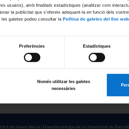
tres usuaris), amb finalitats estadístiques (analitzar com interac
ionar la publicitat que s’ofereix adequant-la en funció dels vostr
 les galetes podeu consultar la
Política de galetes del lloc web
Preferències
Estadístiques
Només utilitzar les galetes
Perm
necessàries
stitut de Nanociència i Nanotecnologia de la Univeristat de Barcel