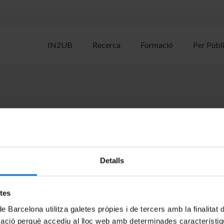
IN2UB
Recerca
Formació
Per Públ
na Inés Fernández; Dieter Boer
Detalls
etes
de Barcelona utilitza galetes pròpies i de tercers amb la finalitat
mació perquè accediu al lloc web amb determinades característiq