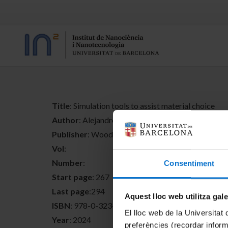
Title
: Simulation tools to assist material choice
Author
: Alejandro Calderón; Alba Torres-Ribas; A
Publisher
: Woodhead Publishing
Vol
:
Number
:
Consentiment
Start page
: 267
Last page
:294
Aquest lloc web utilitza gal
ISBN
: 978-0-323-95122-7
El lloc web de la Universitat 
Year
: 2024
preferències (recordar infor