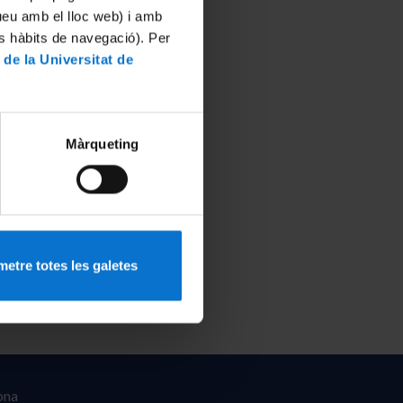
tueu amb el lloc web) i amb
es hàbits de navegació). Per
 de la Universitat de
Màrqueting
etre totes les galetes
ona