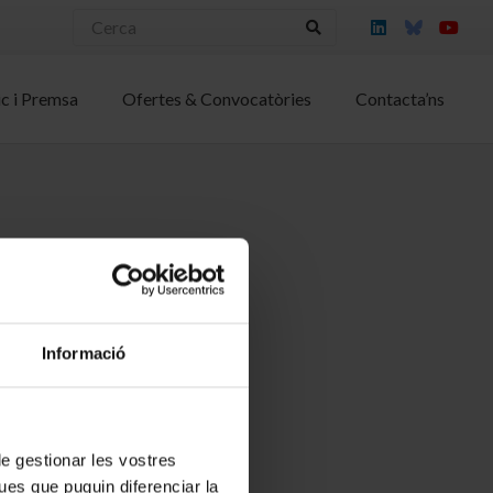
ic i Premsa
Ofertes & Convocatòries
Contacta’ns
Informació
 de gestionar les vostres
ues que puguin diferenciar la