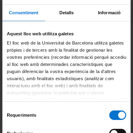
AgCuSe Crystalline
Consentiment
Detalls
Informació
Nanophases and Their
Potential as Antibacterial
Aquest lloc web utilitza galetes
Agents
El lloc web de la Universitat de Barcelona utilitza galetes
pròpies i de tercers amb la finalitat de gestionar les
vostres preferències (recordar informació perquè accediu
al lloc web amb determinades característiques que
Categories:
Notícies
puguin diferenciar la vostra experiència de la d’altres
usuaris), amb finalitats estadístiques (analitzar com
interactueu amb el lloc web) i amb finalitats de
màrqueting (gestionar la publicitat que s’ofereix
Unraveling the Formation of Ternary AgCuSe Crystalline
adequant-la en funció dels vostres hàbits de navegació).
Nanophases and Their Potential as Antibacterial Agents
Per obtenir més informació sobre les galetes podeu
Selecció
consultar la
Política de galetes del lloc web de la
Requeriments
de
An international work lead by
Laboratory of
Universitat de Barcelona
.
consentiment
Nanostructured and Nanocomposite Materials (LM2N)
, in